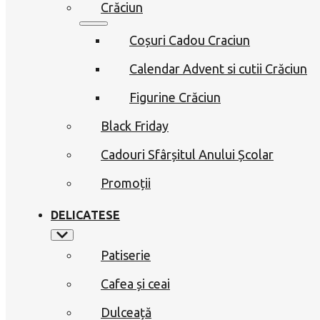
Crăciun
Coșuri Cadou Craciun
Calendar Advent si cutii Crăciun
Figurine Crăciun
Black Friday
Cadouri Sfârșitul Anului Școlar
Promoții
DELICATESE
Patiserie
Cafea și ceai
Dulceață