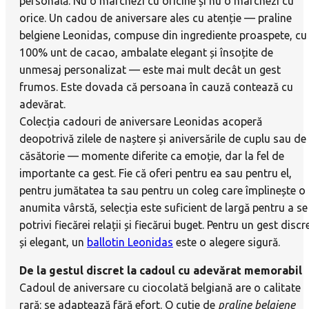
personală. Nu o marchezi cu oricine și nu o marchezi cu
orice. Un cadou de aniversare ales cu atenție — praline
belgiene Leonidas, compuse din ingrediente proaspete, cu
100% unt de cacao, ambalate elegant și însoțite de
unmesaj personalizat — este mai mult decât un gest
frumos. Este dovada că persoana în cauză contează cu
adevărat.
Colecția cadouri de aniversare Leonidas acoperă
deopotrivă zilele de naștere și aniversările de cuplu sau de
căsătorie — momente diferite ca emoție, dar la fel de
importante ca gest. Fie că oferi pentru ea sau pentru el,
pentru jumătatea ta sau pentru un coleg care împlinește o
anumita vârstă, selecția este suficient de largă pentru a se
potrivi fiecărei relații și fiecărui buget. Pentru un gest discr
și elegant, un
ballotin Leonidas
este o alegere sigură.
De la gestul discret la cadoul cu adevărat memorabil
Cadoul de aniversare cu ciocolată belgiană are o calitate
rară: se adaptează fără efort. O cutie de
praline belgiene