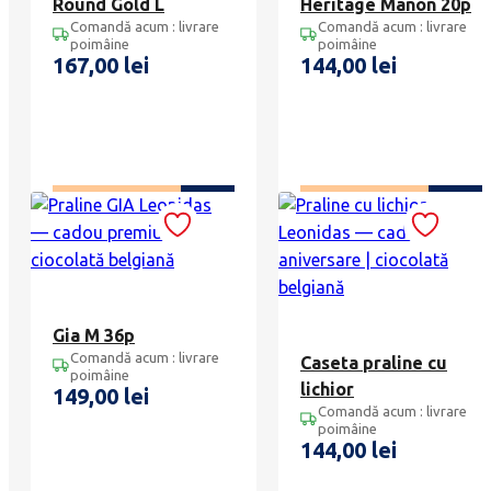
Round Gold L
Heritage Manon 20p
Comandă acum : livrare
Comandă acum : livrare
poimâine
poimâine
167,00
lei
144,00
lei
ADAUGĂ ÎN COȘ
ADAUGĂ ÎN COȘ
Gia M 36p
Comandă acum : livrare
Caseta praline cu
poimâine
lichior
149,00
lei
Comandă acum : livrare
poimâine
144,00
lei