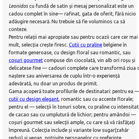
Leonidas
cu fundă de satin și mesaj personalizat este un
cadou complet în sine— rafinat, gata de oferit, fără nicio
adăugire necesară. Nu trebuie să fie voluminos ca să
conteze.
Pentru relații mai apropiate sau pentru ocazii care cer mai
mult, selecția crește firesc.
Cutii cu praline
belgiene în
formate generoase, cu design floral sau romantic, sau
coșuri gourmet
compuse din ciocolată, vin alb ori roșu și
delicatese fine — cadouri complete care transformă ziua 
naștere sau aniversarea de cuplu într-o experiență
adevărată, nu doar un produs de primit.
Gama acoperă toate profilurile de destinatari: pentru ea 
cutii cu design elegant
, romantic sau cu accente florale;
pentru el — selecții în tonuri sobre, cu praline cu intensita
de cacao sau cu umplutură de lichior; pentru amândoi —
coșuri gourmet sau selecții ample, cu care să vă răsfățați
împreună. Colecția include și variante low sugar(zahăr
redus) și vegan, potrivite persoanelor cu preferințe