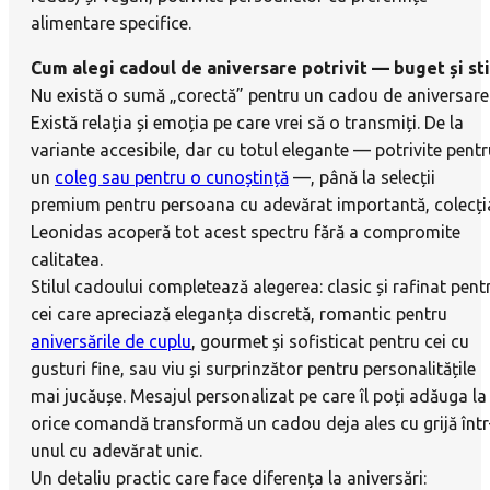
alimentare specifice.
Cum alegi cadoul de aniversare potrivit — buget și sti
Nu există o sumă „corectă” pentru un cadou de aniversare
Există relația și emoția pe care vrei să o transmiți. De la
variante accesibile, dar cu totul elegante — potrivite pentr
un
coleg sau pentru o cunoștință
—, până la selecții
premium pentru persoana cu adevărat importantă, colecți
Leonidas acoperă tot acest spectru fără a compromite
calitatea.
Stilul cadoului completează alegerea: clasic și rafinat pent
cei care apreciază eleganța discretă, romantic pentru
aniversările de cuplu
, gourmet și sofisticat pentru cei cu
gusturi fine, sau viu și surprinzător pentru personalitățile
mai jucăușe. Mesajul personalizat pe care îl poți adăuga la
orice comandă transformă un cadou deja ales cu grijă într
unul cu adevărat unic.
Un detaliu practic care face diferența la aniversări: