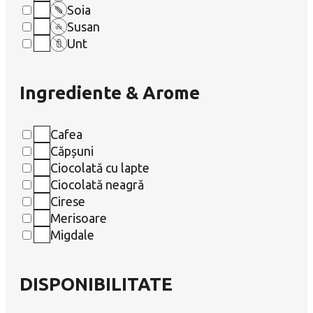
Soia
Susan
Unt
Ingrediente & Arome
Cafea
Căpșuni
Ciocolată cu lapte
Ciocolată neagră
Cirese
Merisoare
Migdale
DISPONIBILITATE