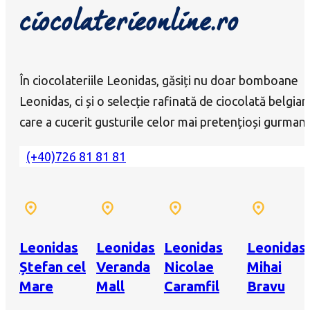
ciocolaterieonline.ro
În ciocolateriile Leonidas, găsiți nu doar bomboane
Leonidas, ci și o selecție rafinată de ciocolată belgian
care a cucerit gusturile celor mai pretențioși gurmanz
(+40)726 81 81 81
Leonidas
Leonidas
Leonidas
Leonidas
Ștefan cel
Veranda
Nicolae
Mihai
Mare
Mall
Caramfil
Bravu