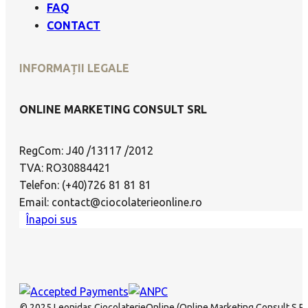
FAQ
CONTACT
INFORMAȚII LEGALE
ONLINE MARKETING CONSULT SRL
RegCom: J40 /13117 /2012
TVA: RO30884421
Telefon: (+40)726 81 81 81
Email: contact@ciocolaterieonline.ro
Înapoi sus
© 2025 Leonidas CiocolaterieOnline (Online Marketing Consult S.R.L