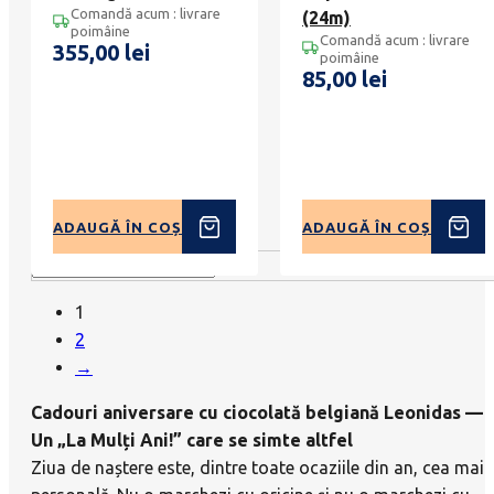
Comandă acum : livrare
(24m)
poimâine
Comandă acum : livrare
355,00
lei
poimâine
85,00
lei
ADAUGĂ ÎN COȘ
ADAUGĂ ÎN COȘ
1
2
→
Cadouri aniversare cu ciocolată belgiană Leonidas —
Un „La Mulți Ani!” care se simte altfel
Ziua de naștere este, dintre toate ocaziile din an, cea mai