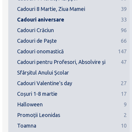
Cadouri 8 Martie, Ziua Mamei
39
Cadouri aniversare
33
Cadouri Crăciun
96
Cadouri de Paște
66
Cadouri onomastică
147
Cadouri pentru Profesori, Absolvire și
47
Sfârșitul Anului Școlar
Cadouri Valentine's day
27
Coșuri 1-8 martie
17
Halloween
9
Promoții Leonidas
2
Toamna
10