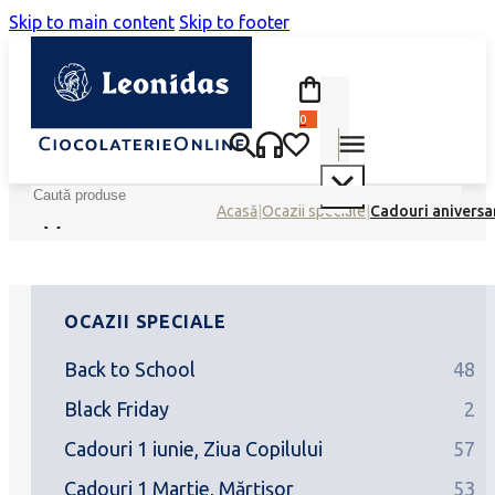
Skip to main content
Skip to footer
0
Search
Acasă
|
Ocazii speciale
|
Cadouri aniversa
OCAZII SPECIALE
Back to School
48
Black Friday
2
Cadouri 1 iunie, Ziua Copilului
57
Cadouri 1 Martie, Mărțișor
53