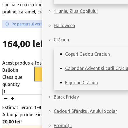
speciale cu cei dragi, acest ballotin conține o selecție de pr
1 iunie, Ziua Copilului
praliné, caramel, crema casei sau lichior. Descoperiți rafinam
Pe parcursul verii protejăm ciocolata cu ambalare specială.
Halloween
Crăciun
164,00
lei
Coșuri Cadou Craciun
Acest produs a fost achiziționat de 6 ori în ultimele zile.
Calendar Advent si cutii Crăci
Ballotin
Classique
Figurine Crăciun
quantity
Black Friday
Estimat livrare:
1-3 zile lucrătoare
|
Livrare doar în Bucureșt
Cadouri Sfârșitul Anului Școlar
Adauga produse in cos de inca
200,00
lei
si primesti transp
20,00
lei
!
Promoții