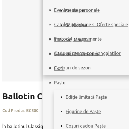
Evenimente personale
Sf. Andrei
Cataloage interne si Oferte speciale
Sf. Nicolae
Protocol si evenimente
1 Martie, Mărțișor
Cadouri pentru copii angajatilor
8 Martie, Ziua Mamei
Cadouri de sezon
Florii
Paște
Ballotin Classique
Ediție limitată Paște
Cod Produs:
BC500
Figurine de Paște
Coșuri cadou Paște
În ballotinul Classique veți găsi 500g de praline fine (aprox