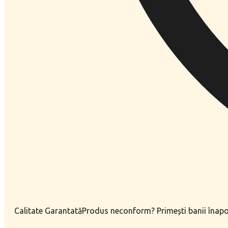
Calitate Garantată
Produs neconform? Primești banii înapo