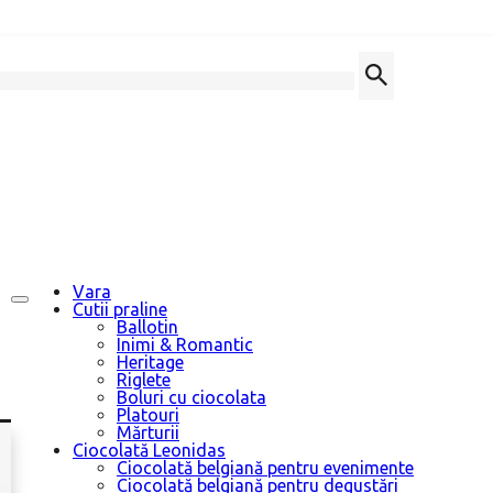
Vara
Cutii praline
Ballotin
Inimi & Romantic
Heritage
Riglete
Boluri cu ciocolata
Platouri
Mărturii
Ciocolată Leonidas
Ciocolată belgiană pentru evenimente
Ciocolată belgiană pentru degustări