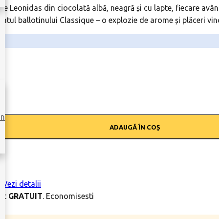
aline Leonidas din ciocolată albă, neagră și cu lapte, fiecare 
entul ballotinului Classique – o explozie de arome și plăceri vi
un
ADAUGĂ ÎN COȘ
i
Vezi detalii
ort
GRATUIT
. Economisesti