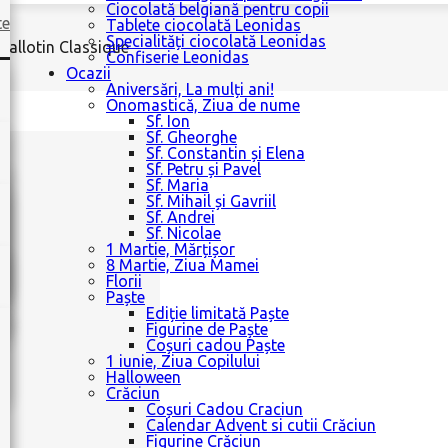
Ciocolată belgiană pentru copii
te
Tablete ciocolată Leonidas
Specialități ciocolată Leonidas
Ballotin Classique
Confiserie Leonidas
Ocazii
Aniversări, La mulți ani!
Onomastică, Ziua de nume
Sf. Ion
Sf. Gheorghe
Sf. Constantin și Elena
Sf. Petru și Pavel
Sf. Maria
Sf. Mihail și Gavriil
Sf. Andrei
Sf. Nicolae
1 Martie, Mărțișor
8 Martie, Ziua Mamei
Florii
Paște
Ediție limitată Paște
Figurine de Paște
Coșuri cadou Paște
1 iunie, Ziua Copilului
Halloween
Crăciun
Coșuri Cadou Craciun
Calendar Advent si cutii Crăciun
Figurine Crăciun