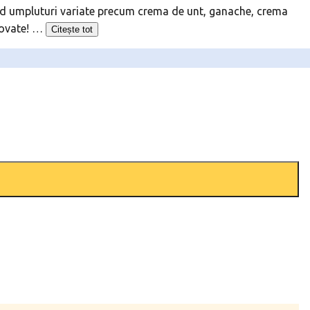
având umpluturi variate precum crema de unt, ganache, crema
novate!
…
Citește tot