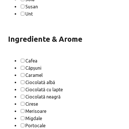
Susan
Unt
Ingrediente & Arome
Cafea
Căpșuni
Caramel
Ciocolată albă
Ciocolată cu lapte
Ciocolată neagră
Cirese
Merisoare
Migdale
Portocale