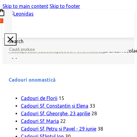
Skip to main content
Skip to footer
0
Search
Acasă
|
Ocazii speciale
|
Cadouri onomastică
|
Sfântul Nicola
Cadouri onomastică
Cadouri de Florii
15
Cadouri Sf. Constantin și Elena
33
Cadouri Sf. Gheorghe, 23 aprilie
28
Cadouri Sf. Maria
22
Cadouri Sf. Petru și Pavel - 29 iunie
38
Cadouri Sfântul Ion
30