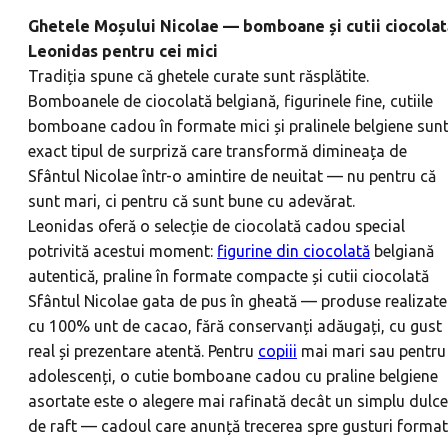
Ghetele Moșului Nicolae — bomboane și cutii ciocolat
Leonidas pentru cei mici
Tradiția spune că ghetele curate sunt răsplătite.
Bomboanele de ciocolată belgiană, figurinele fine, cutiile
bomboane cadou în formate mici și pralinele belgiene sun
exact tipul de surpriză care transformă dimineața de
Sfântul Nicolae într-o amintire de neuitat — nu pentru că
sunt mari, ci pentru că sunt bune cu adevărat.
Leonidas oferă o selecție de ciocolată cadou special
potrivită acestui moment:
figurine din ciocolată
belgiană
autentică, praline în formate compacte și cutii ciocolată
Sfântul Nicolae gata de pus în gheată — produse realizate
cu 100% unt de cacao, fără conservanți adăugați, cu gust
real și prezentare atentă. Pentru
copiii
mai mari sau pentru
adolescenți, o cutie bomboane cadou cu praline belgiene
asortate este o alegere mai rafinată decât un simplu dulce
de raft — cadoul care anunță trecerea spre gusturi format