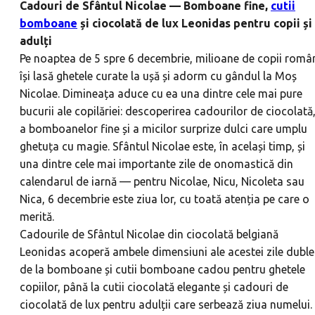
Cadouri de Sfântul Nicolae — Bomboane fine,
cutii
bomboane
și ciocolată de lux Leonidas pentru copii și
adulți
Pe noaptea de 5 spre 6 decembrie, milioane de copii româ
își lasă ghetele curate la ușă și adorm cu gândul la Moș
Nicolae. Dimineața aduce cu ea una dintre cele mai pure
bucurii ale copilăriei: descoperirea cadourilor de ciocolată
a bomboanelor fine și a micilor surprize dulci care umplu
ghetuța cu magie. Sfântul Nicolae este, în același timp, și
una dintre cele mai importante zile de onomastică din
calendarul de iarnă — pentru Nicolae, Nicu, Nicoleta sau
Nica, 6 decembrie este ziua lor, cu toată atenția pe care o
merită.
Cadourile de Sfântul Nicolae din ciocolată belgiană
Leonidas acoperă ambele dimensiuni ale acestei zile duble
de la bomboane și cutii bomboane cadou pentru ghetele
copiilor, până la cutii ciocolată elegante și cadouri de
ciocolată de lux pentru adulții care serbează ziua numelui.