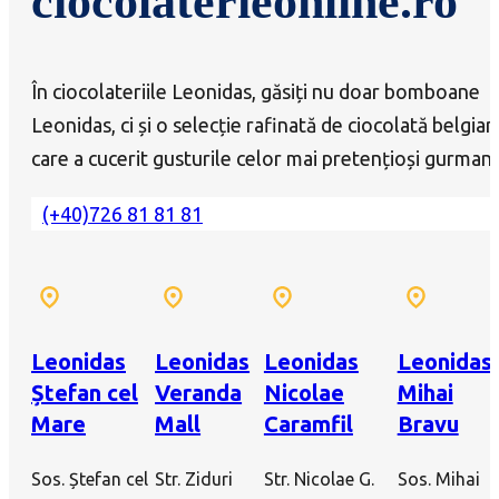
ciocolaterieonline.ro
În ciocolateriile Leonidas, găsiți nu doar bomboane
Leonidas, ci și o selecție rafinată de ciocolată belgian
care a cucerit gusturile celor mai pretențioși gurmanz
(+40)726 81 81 81
Leonidas
Leonidas
Leonidas
Leonidas
Ștefan cel
Veranda
Nicolae
Mihai
Mare
Mall
Caramfil
Bravu
Sos. Ștefan cel
Str. Ziduri
Str. Nicolae G.
Sos. Mihai