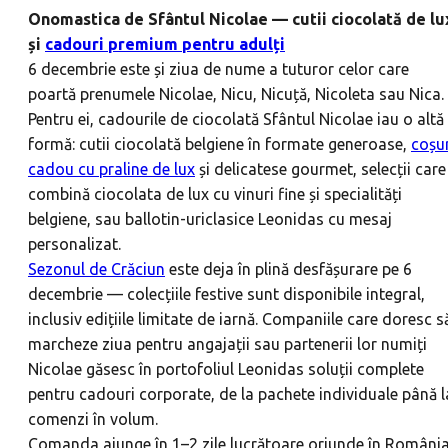
Onomastica de Sfântul Nicolae — cutii ciocolată de lu
și
cadouri premium pentru adulți
6 decembrie este și ziua de nume a tuturor celor care
poartă prenumele Nicolae, Nicu, Nicuță, Nicoleta sau Nica.
Pentru ei, cadourile de ciocolată Sfântul Nicolae iau o altă
formă: cutii ciocolată belgiene în formate generoase,
coșur
cadou cu praline de lux
și delicatese gourmet, selecții care
combină ciocolata de lux cu vinuri fine și specialități
belgiene, sau ballotin-uriclasice Leonidas cu mesaj
personalizat.
Sezonul de Crăciun
este deja în plină desfășurare pe 6
decembrie — colecțiile festive sunt disponibile integral,
inclusiv edițiile limitate de iarnă. Companiile care doresc s
marcheze ziua pentru angajații sau partenerii lor numiți
Nicolae găsesc în portofoliul Leonidas soluții complete
pentru cadouri corporate, de la pachete individuale până l
comenzi în volum.
Comanda ajunge în 1–2 zile lucrătoare oriunde în România