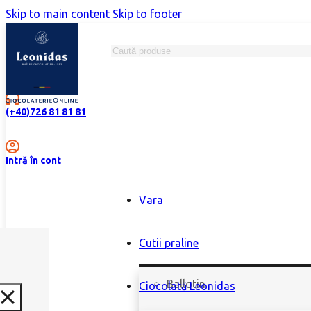
Skip to main content
Skip to footer
Search
Magazine
(+40)726 81 81 81
Intră în cont
Vara
Cutii praline
Ballotin
Ciocolată Leonidas