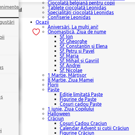
Ciocolată belgiană pentru copii
venimente
Tablete ciocolată Leonidas
na
|
Tin Gold
Specialități ciocolată Leonidas
Confiserie Leonidas
gustări
Ocazii
Aniversări, La mulți ani!
Onomastică, Ziua de nume
Sf. Ion
pii
Sf. Gheorghe
Sf. Constantin și Elena
Sf. Petru și Pavel
Sf. Maria
Sf. Mihail și Gavriil
Sf. Andrei
as
Sf. Nicolae
1 Martie, Mărțișor
8 Martie, Ziua Mamei
Florii
Paște
Ediție limitată Paște
as
Figurine de Paște
Coșuri cadou Paște
1 iunie, Ziua Copilului
Halloween
Crăciun
Coșuri Cadou Craciun
Calendar Advent si cutii Crăciun
i
Figurine Crăciun