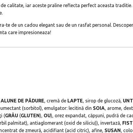
calitate, iar aceste praline reflecta perfect aceasta traditie. F
e.
ra-te de un cadou elegant sau de un rasfat personal. Descopera
enta care impresioneaza!
,
ALUNE
DE
PĂDURE
, cremă de
LAPTE
, sirop de glucoză,
UNT
 umectant (sorbitol), emulgator: lecitină din
SOIA
, arome, dex
i (
GRÂU
(
GLUTEN
),
OU
), orez expandat, căpșuni, pudră de cac
rbil palmitat), antiaglomerant (oxid de siliciu)), invertază,
FIST
concentrat de zmeură, acidifiant (acid citric), afine,
SUSAN
, col