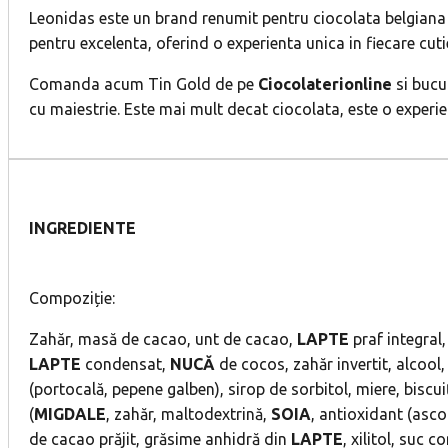
Leonidas este un brand renumit pentru ciocolata belgiana de 
pentru excelenta, oferind o experienta unica in fiecare cuti
Comanda acum Tin Gold de pe
Ciocolaterionline
si bucu
cu maiestrie. Este mai mult decat ciocolata, este o experi
INGREDIENTE
Compoziție:
Zahăr, masă de cacao, unt de cacao,
LAPTE
praf integral
LAPTE
condensat,
NUCĂ
de cocos, zahăr invertit, alcool,
(portocală, pepene galben), sirop de sorbitol, miere, biscuiț
(
MIGDALE
, zahăr, maltodextrină,
SOIA
, antioxidant (asco
de cacao prăjit, grăsime anhidră din
LAPTE
, xilitol, suc 