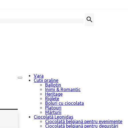
Vara
Cutii praline
Ballotin
Inimi & Romantic
Heritage
Riglete
Boluri cu ciocolata
Platouri
Mărturii
Ciocolată Leonidas
Ciocolată belgiană pentru evenimente
Ciocolată belgiană pentru degustări