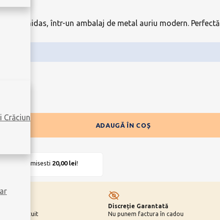
giene Leonidas, într-un ambalaj de metal auriu modern. Perfe
i Crăciun
ADAUGĂ ÎN COȘ
UIT
. Economisesti
20,00
lei
!
ar
Discreție Garantată
 cardul gratuit
Nu punem factura în cadou