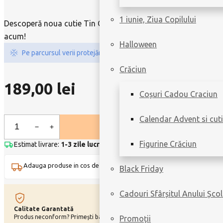
1 iunie, Ziua Copilului
Descoperă noua cutie Tin Gold, ce conține 30 de praline bel
acum!
Halloween
Pe parcursul verii protejăm ciocolata cu ambalare specială.
Crăciun
189,00
lei
Coșuri Cadou Craciun
Calendar Advent si cuti
Tin
Figurine Crăciun
Gold
Estimat livrare:
1-3 zile lucrătoare
|
Livrare doar în București
quantity
Adauga produse in cos de inca
200,00
lei
si primesti transport
GRAT
Black Friday
Cadouri Sfârșitul Anului Școl
Calitate Garantată
Card cu Mesaj
Produs neconform? Primești banii înapoi.
Personalizează-ți
Promoții