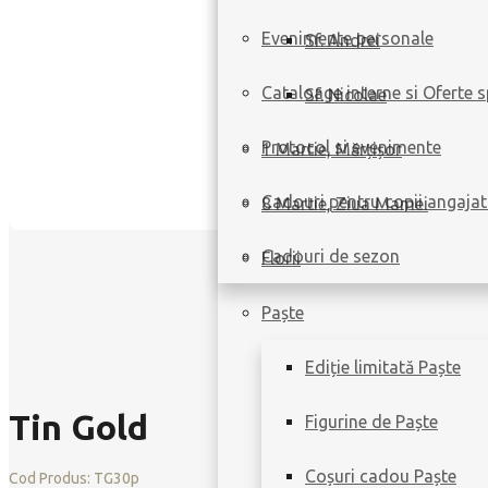
Evenimente personale
Sf. Andrei
Cataloage interne si Oferte s
Sf. Nicolae
Protocol si evenimente
1 Martie, Mărțișor
Cadouri pentru copii angajat
8 Martie, Ziua Mamei
Cadouri de sezon
Florii
Paște
Ediție limitată Paște
Tin Gold
Figurine de Paște
Coșuri cadou Paște
Cod Produs:
TG30p