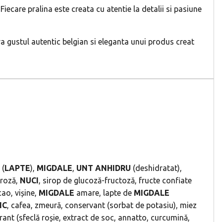
iecare pralina este creata cu atentie la detalii si pasiune
 gustul autentic belgian si eleganta unui produs creat
(
LAPTE
),
MIGDALE
,
UNT
ANHIDRU
(deshidratat),
troză,
NUCI
, sirop de glucoză-fructoză, fructe confiate
ao, vișine,
MIGDALE
amare, lapte de
MIGDALE
IC
, cafea, zmeură, conservant (sorbat de potasiu), miez
orant (sfeclă roșie, extract de soc, annatto, curcumină,