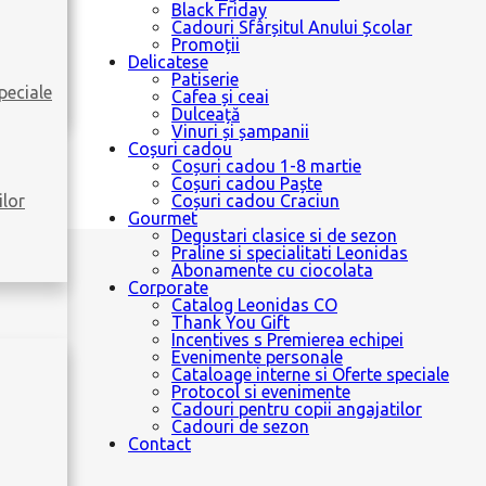
Black Friday
Cadouri Sfârșitul Anului Școlar
Promoții
Delicatese
Patiserie
peciale
Cafea și ceai
Dulceață
Vinuri și șampanii
Coșuri cadou
Coșuri cadou 1-8 martie
Coșuri cadou Paște
ilor
Coșuri cadou Craciun
Gourmet
Degustari clasice si de sezon
Praline si specialitati Leonidas
Abonamente cu ciocolata
Corporate
Catalog Leonidas CO
Thank You Gift
Incentives s Premierea echipei
Evenimente personale
Cataloage interne si Oferte speciale
Protocol si evenimente
Cadouri pentru copii angajatilor
Cadouri de sezon
Contact