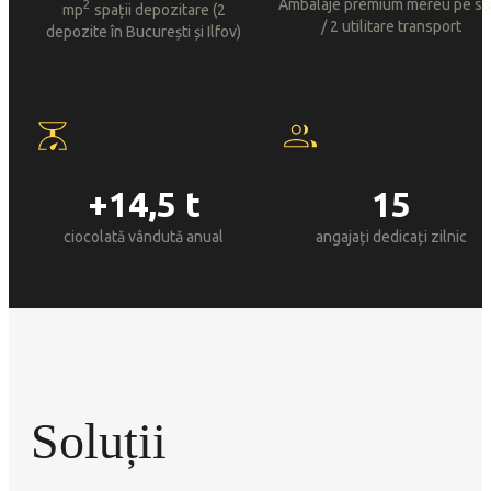
Ambalaje premium mereu pe st
2
mp
spații depozitare (2
/ 2 utilitare transport
depozite în București și Ilfov)
+14,5 t
15
ciocolată vândută anual
angajați dedicați zilnic
Soluții