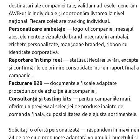
destinatari ale companiei tale, validăm adresele, generăm
AWB-urile individuale și coordonăm livrarea la nivel
național. Fiecare colet are tracking individual.
Personalizare ambalaje
— logo-ul companiei, mesajul
ales, elementele vizuale de brand integrate în ambalaj:
etichete personalizate, manșoane branded, ribbon cu
identitate corporativă.
Raportare în timp real
— statusul fiecărei livrări, excepții
și confirmările de primire consolidate într-un raport final a
campaniei.
Facturare B2B
— documentele fiscale adaptate
procedurilor de achiziție ale companiei.
Consultanță și tasting kits
— pentru campaniile mari,
oferim un preview al selecției de produse înainte de
comanda finală, cu posibilitatea de a ajusta sortimentele.
Solicitați o ofertă personalizată — răspundem în maximu
24 de ore cu o propunere adaptată volumului, bugetului și