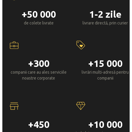
+50 000
1-2 zile
de colete livrate
livrare directă, prin curier
+300
+15 000
companii care au ales serviciile
livrări multi-adresă pentru
noastre corporate
companii
+450
+10 000