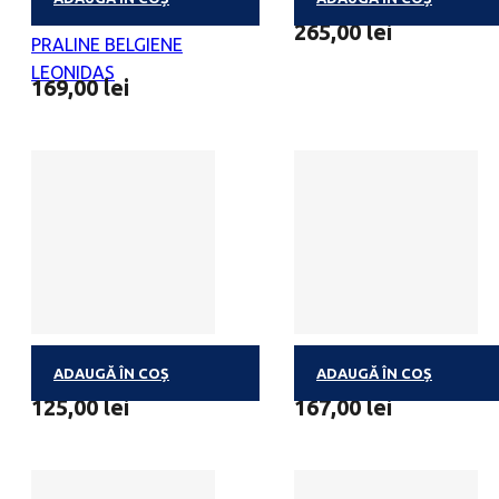
INIMA CATIFEA S 16
LUXURY BLUE 550G
265,00
lei
PRALINE BELGIENE
LEONIDAS
169,00
lei
ADAUGĂ ÎN COȘ
ADAUGĂ ÎN COȘ
HERITAGE BLUE M
ROUND GOLD L
125,00
lei
167,00
lei