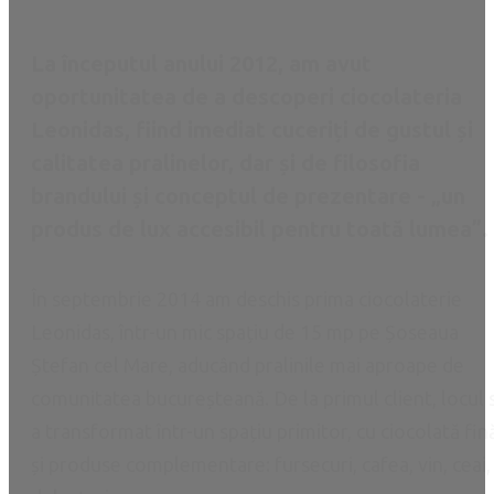
La începutul anului 2012, am avut
oportunitatea de a descoperi ciocolateria
Leonidas, fiind imediat cuceriți de gustul și
calitatea pralinelor, dar și de filosofia
brandului și conceptul de prezentare - „un
produs de lux accesibil pentru toată lumea”.
În septembrie 2014 am deschis prima ciocolaterie
Leonidas, într-un mic spațiu de 15 mp pe Șoseaua
Ștefan cel Mare, aducând pralinile mai aproape de
comunitatea bucureșteană. De la primul client, locul 
a transformat într-un spațiu primitor, cu ciocolată fin
și produse complementare: fursecuri, cafea, vin, ceai,