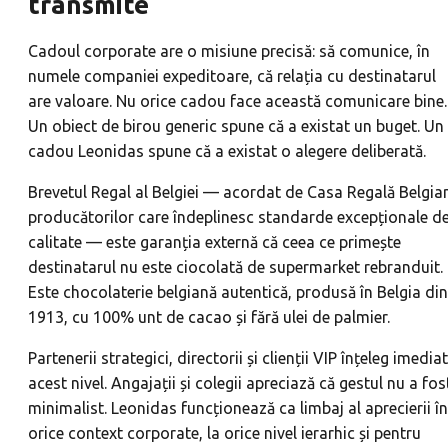
transmite
Cadoul corporate are o misiune precisă: să comunice, în
numele companiei expeditoare, că relația cu destinatarul
are valoare. Nu orice cadou face această comunicare bine.
Un obiect de birou generic spune că a existat un buget. Un
cadou Leonidas spune că a existat o alegere deliberată.
Brevetul Regal al Belgiei — acordat de Casa Regală Belgia
producătorilor care îndeplinesc standarde excepționale d
calitate — este garanția externă că ceea ce primește
destinatarul nu este ciocolată de supermarket rebranduit.
Este chocolaterie belgiană autentică, produsă în Belgia din
1913, cu 100% unt de cacao și fără ulei de palmier.
Partenerii strategici, directorii și clienții VIP înțeleg imediat
acest nivel. Angajații și colegii apreciază că gestul nu a fos
minimalist. Leonidas funcționează ca limbaj al aprecierii în
orice context corporate, la orice nivel ierarhic și pentru