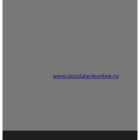
dulcețuri.
În 2017 am extins prima locație la 50 mp și am lansat
„Leonidas Chocolates Café”. În 2021 a urmat
magazinul din Veranda Mall, apoi cel din 2022 pe
Nicolae Caramfil nr. 54. În 2023-2024 am consolidat
procesele interne pentru un standard ridicat. A patra
ciocolaterie s-a deschis în iulie 2025 pe Șos. Mihai
Bravu 292, pentru a fi mai aproape de clienți.
Din 2014 operăm
www.ciocolaterieonline.ro
,
oferind livrare de ciocolată Leonidas și alte
articole gourmet la nivel național. În iulie 2025
am lansat versiunea a 4-a a site-ului, pentru
servicii și informații de calitate.