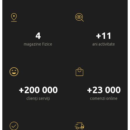
4
+11
magazine fizice
ani activitate
+200 000
+23 000
clienți serviți
comenzi online