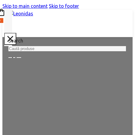
Skip to main content
Skip to footer
0
Search
CADOURI CORPORATE
Experiențe
gourmet
pentru
clienți și echipe
remarcabile