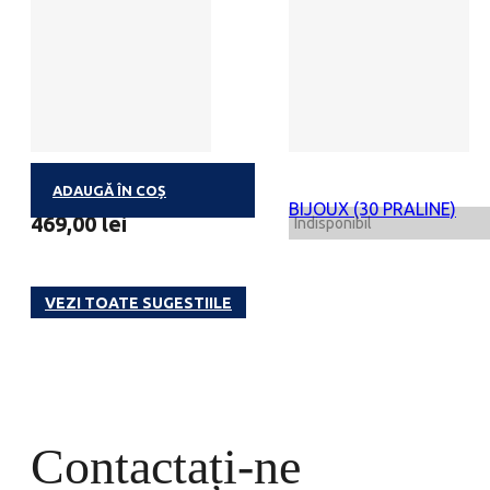
ADAUGĂ ÎN COȘ
HERITAGE GOLD LUX 72P
BIJOUX (30 PRALINE)
469,00
lei
Indisponibil
VEZI TOATE SUGESTIILE
Contactați-ne