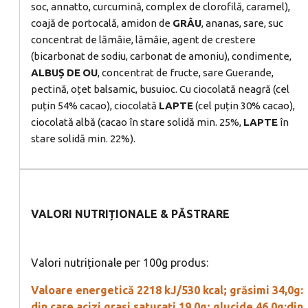
soc, annatto, curcumină, complex de clorofilă, caramel),
coajă de portocală, amidon de
GRÂU
, ananas, sare, suc
concentrat de lămâie, lămâie, agent de crestere
(bicarbonat de sodiu, carbonat de amoniu), condimente,
ALBUȘ
DE
OU
, concentrat de fructe, sare Guerande,
pectină, oțet balsamic, busuioc. Cu ciocolată neagră (cel
puțin 54% cacao), ciocolată
LAPTE
(cel puțin 30% cacao),
ciocolată albă (cacao în stare solidă min. 25%,
LAPTE
în
stare solidă min. 22%).
VALORI NUTRIȚIONALE & PĂSTRARE
Valori nutriționale per 100g produs:
Valoare energetică 2218 kJ/530 kcal; grăsimi 34,0g:
din care acizi grași saturați 19,0g; glucide 46,0g:din