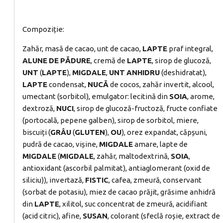
Compoziție:
Zahăr, masă de cacao, unt de cacao,
LAPTE
praf integral,
ALUNE
DE
PĂDURE
, cremă de
LAPTE
, sirop de glucoză,
UNT
(
LAPTE
),
MIGDALE
,
UNT
ANHIDRU
(deshidratat),
LAPTE
condensat,
NUCĂ
de cocos, zahăr invertit, alcool,
umectant (sorbitol), emulgator: lecitină din
SOIA
, arome,
dextroză,
NUCI
, sirop de glucoză-fructoză, fructe confiate
(portocală, pepene galben), sirop de sorbitol, miere,
biscuiți (
GRÂU
(
GLUTEN
),
OU
), orez expandat, căpșuni,
pudră de cacao, vișine,
MIGDALE
amare, lapte de
MIGDALE
(
MIGDALE
, zahăr, maltodextrină,
SOIA
,
antioxidant (ascorbil palmitat), antiaglomerant (oxid de
siliciu)), invertază,
FISTIC
, cafea, zmeură, conservant
(sorbat de potasiu), miez de cacao prăjit, grăsime anhidră
din
LAPTE
, xilitol, suc concentrat de zmeură, acidifiant
(acid citric), afine,
SUSAN
, colorant (sfeclă roșie, extract de