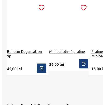
Ballotin Degustation
Miniballotin 4 praline
Praline 
9p
Miniball
26,00
lei
45,00
lei
15,00
le