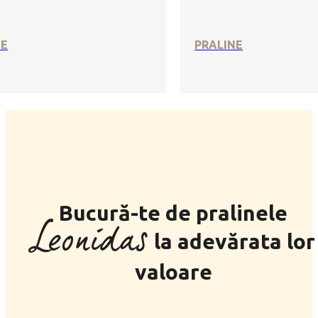
SE
PRALINE
Bucură-te de pralinele
Leonidas
la adevărata lor
valoare