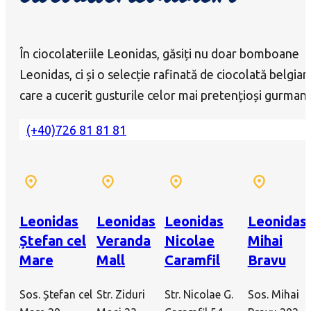
În ciocolateriile Leonidas, găsiți nu doar bomboane
Leonidas, ci și o selecție rafinată de ciocolată belgian
care a cucerit gusturile celor mai pretențioși gurmanz
(+40)726 81 81 81
Leonidas
Leonidas
Leonidas
Leonidas
Ștefan cel
Veranda
Nicolae
Mihai
Mare
Mall
Caramfil
Bravu
Sos. Ștefan cel
Str. Ziduri
Str. Nicolae G.
Sos. Mihai