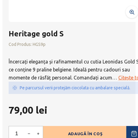
Heritage gold S
Cod Produs:
HGS9p
Încercați eleganța și rafinamentul cu cutia Leonidas Gold S
ce conține 9 praline belgiene. Ideală pentru cadouri sau
momente de răsfăț personal. Comandați acum
…
Citește t
Pe parcursul verii protejăm ciocolata cu ambalare specială.
79,00
lei
ADAUGĂ ÎN COȘ
Heritage