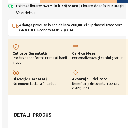
gold
Estimat livrare:
1-3 zile lucrătoare
|
Livrare doar în București
Vezi detalii
S
quantity
Adauga produse in cos de inca
200,00
lei
si primesti transport
GRATUIT
. Economisesti
20,00
lei
!
Calitate Garantată
Card cu Mesaj
Produs neconform? Primești banii
Personalizează-ți cardul gratuit
înapoi.
Discreție Garantată
Avantaje Fidelitate
Nu punem factura în cadou
Beneficii și discounturi pentru
clienții fideli.
DETALII PRODUS