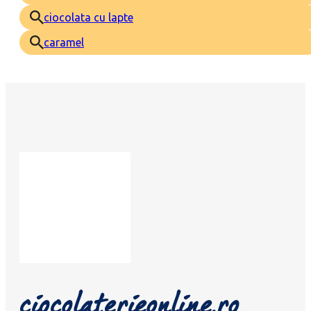
ciocolata cu lapte
caramel
ciocolaterieonline.ro