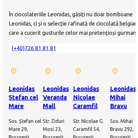
În ciocolateriile Leonidas, găsiți nu doar bomboane
Leonidas, ci și o selecție rafinată de ciocolată belgian
care a cucerit gusturile celor mai pretențioși gurmanz
(+40)726 81 81 81
Leonidas
Leonidas
Leonidas
Leonidas
Ștefan cel
Veranda
Nicolae
Mihai
Mare
Mall
Caramfil
Bravu
Sos. Ștefan cel
Str. Ziduri
Str. Nicolae G.
Sos. Mihai
Mare 29,
Mosi 23,
Caramfil 54,
Bravu 292,
București
București
București
București