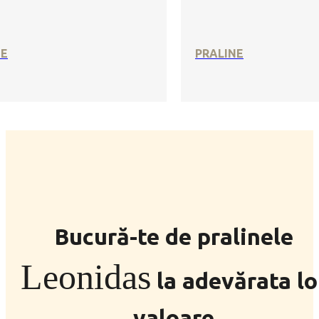
SE
PRALINE
Bucură-te de pralinele
Leonidas
la adevărata lo
valoare