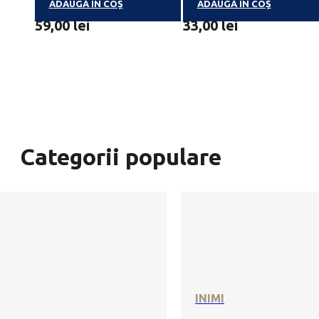
ADAUGĂ ÎN COȘ
ADAUGĂ ÎN COȘ
FANCY FLOWERS 150G
GEANTĂ TERMOIZOLANT
59,00
lei
33,00
lei
Categorii populare
INIMI