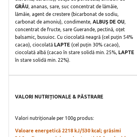
GRÂU
, ananas, sare, suc concentrat de lămâie,
lămâie, agent de crestere (bicarbonat de sodiu,
carbonat de amoniu), condimente,
ALBUȘ
DE
OU
,
concentrat de fructe, sare Guerande, pectină, oțet
balsamic, busuioc. Cu ciocolată neagră (cel puțin 54%
cacao), ciocolată
LAPTE
(cel puțin 30% cacao),
ciocolată albă (cacao în stare solidă min. 25%,
LAPTE
în stare solidă min. 22%).
VALORI NUTRIȚIONALE & PĂSTRARE
Valori nutriționale per 100g produs:
Valoare energetică 2218 kJ/530 kcal; grăsimi