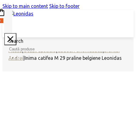
Skip to main content
Skip to footer
0
Search
Acasă
|
Ocazii speciale
|
Cadouri onomastică
|
Sfantul
Andrei
|
Inima catifea M 29 praline belgiene Leonidas