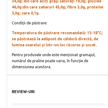
34,0g: din care acizi grași saturați 19,0g; glucide
46,0g:din care zaharuri 43,0g; fibre 3,0g, proteine
5,0g; sare 0,1g.
Condiții de păstrare:
Temperatura de păstrare recomandată: 15-18°C;
se păstrează la adăpost de căldură directă, de
lumina soarelui și într-un loc răcoros și uscat.
Pentru produsele unde este menționat gramajul,
numărul de praline poate varia, în funcție de
dimensiunea acestora.
REVIEW-URI