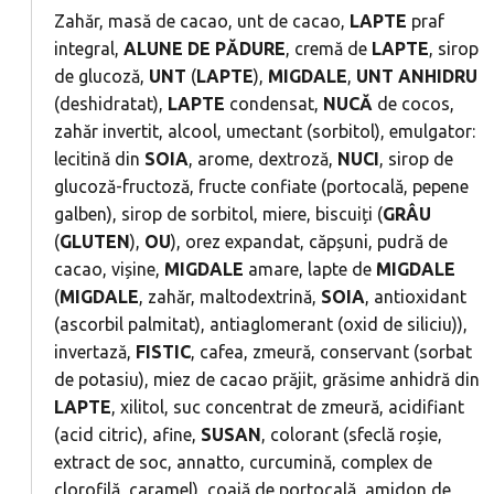
Zahăr, masă de cacao, unt de cacao,
LAPTE
praf
integral,
ALUNE
DE
PĂDURE
, cremă de
LAPTE
, sirop
de glucoză,
UNT
(
LAPTE
),
MIGDALE
,
UNT
ANHIDRU
(deshidratat),
LAPTE
condensat,
NUCĂ
de cocos,
zahăr invertit, alcool, umectant (sorbitol), emulgator:
lecitină din
SOIA
, arome, dextroză,
NUCI
, sirop de
glucoză-fructoză, fructe confiate (portocală, pepene
galben), sirop de sorbitol, miere, biscuiți (
GRÂU
(
GLUTEN
),
OU
), orez expandat, căpșuni, pudră de
cacao, vișine,
MIGDALE
amare, lapte de
MIGDALE
(
MIGDALE
, zahăr, maltodextrină,
SOIA
, antioxidant
(ascorbil palmitat), antiaglomerant (oxid de siliciu)),
invertază,
FISTIC
, cafea, zmeură, conservant (sorbat
de potasiu), miez de cacao prăjit, grăsime anhidră din
LAPTE
, xilitol, suc concentrat de zmeură, acidifiant
(acid citric), afine,
SUSAN
, colorant (sfeclă roșie,
extract de soc, annatto, curcumină, complex de
clorofilă, caramel), coajă de portocală, amidon de