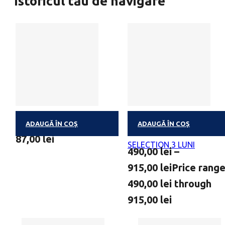
Istoricul tău de navigare
ADAUGĂ ÎN COȘ
ADAUGĂ ÎN COȘ
BALLOTIN LOW IN SUGAR S
ABONAMENT CLASSIC
87,00
lei
SELECTION 3 LUNI
490,00
lei
–
915,00
lei
Price range
490,00 lei through
915,00 lei