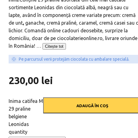
sortimente Leonidas din ciocolată albă, neagră sau cu
lapte, având în componență creme variate precum: cremă
de unt
,
ganache, cremă praliné, caramel, cremă casei sau 
lichior. Comandă online cadouri deosebite, surprize la
domiciliu, doar de pe ciocolaterieonline.ro, livrare oriunde
în România!
…
Citește tot
Pe parcursul verii protejăm ciocolata cu ambalare specială.
230,00
lei
Inima catifea M
ADAUGĂ ÎN COȘ
29 praline
belgiene
Leonidas
quantity