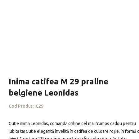
Inima catifea M 29 praline
belgiene Leonidas
Cod Produs:
IC29
Cutie inimă Leonidas, comandă online cel mai frumos cadou pentru
iubita ta! Cutie elegantă învelită în catifea de culoare roșie, în formă 
Conține 29 praline asortate din cele mai căutate
inimă.