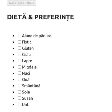
Resetează filtrele
DIETĂ & PREFERINȚE
Alune de pădure
Fistic
Gluten
Grâu
Lapte
Migdale
Nuci
Ouă
Smântână
Soia
Susan
Unt