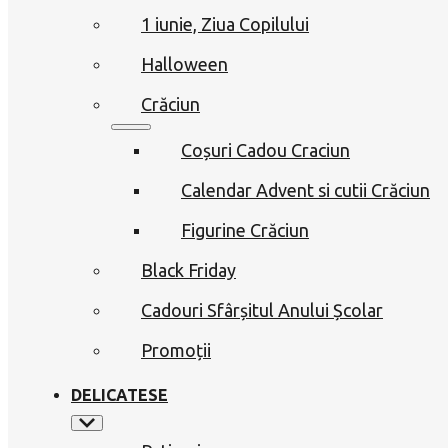
1 iunie, Ziua Copilului
Halloween
Crăciun
Coșuri Cadou Craciun
Calendar Advent si cutii Crăciun
Figurine Crăciun
Black Friday
Cadouri Sfârșitul Anului Școlar
Promoții
DELICATESE