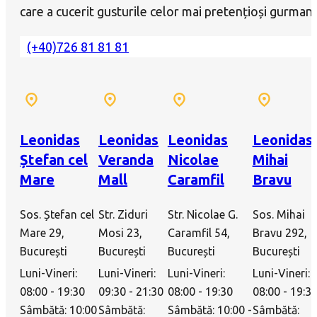
care a cucerit gusturile celor mai pretențioși gurmanz
(+40)726 81 81 81
Leonidas
Leonidas
Leonidas
Leonidas
Ștefan cel
Veranda
Nicolae
Mihai
Mare
Mall
Caramfil
Bravu
Sos. Ștefan cel
Str. Ziduri
Str. Nicolae G.
Sos. Mihai
Mare 29,
Mosi 23,
Caramfil 54,
Bravu 292,
București
București
București
București
Luni-Vineri:
Luni-Vineri:
Luni-Vineri:
Luni-Vineri:
08:00 - 19:30
09:30 - 21:30
08:00 - 19:30
08:00 - 19:3
Sâmbătă: 10:00
Sâmbătă:
Sâmbătă: 10:00 -
Sâmbătă: