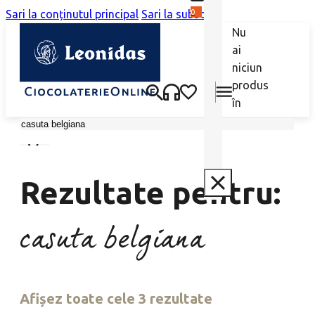
0
Sari la conținutul principal
Sari la subsol
Nu
ai
niciun
produs
în
coș.
Caută
Rezultate pentru:
casuta belgiana
Afișez toate cele 3 rezultate