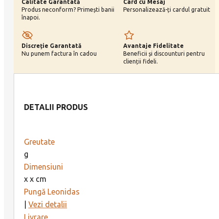
Calitate Garantată
Card cu Mesaj
quantity
Produs neconform? Primești banii
Personalizează-ți cardul gratuit
înapoi.
Discreție Garantată
Avantaje Fidelitate
Nu punem factura în cadou
Beneficii și discounturi pentru
clienții fideli.
DETALII PRODUS
Greutate
g
Dimensiuni
x x cm
Pungă Leonidas
|
Vezi detalii
Livrare