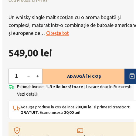
Cod Produs:
DT4199
Un whisky single malt scoțian cu o aromă bogată și
complexă, maturat într-o combinație de butoaie american
și europene de
…
Citește tot
549,00
lei
ADAUGĂ ÎN COȘ
Whisky
Macallan
Estimat livrare:
1-3 zile lucrătoare
|
Livrare doar în București
Vezi detalii
Double
Cask
Adauga produse in cos de inca
200,00
lei
si primesti transport
12ani,
GRATUIT
. Economisesti
20,00
lei
!
Scotia
-
0.7l