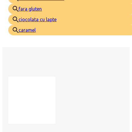
fara gluten
ciocolata cu lapte
caramel