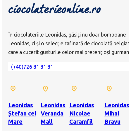
ciocolaterieonline.ro
În ciocolateriile Leonidas, găsiți nu doar bomboane
Leonidas, ci și o selecție rafinată de ciocolată belgian
care a cucerit gusturile celor mai pretențioși gurmanz
(+40)726 81 81 81
Leonidas
Leonidas
Leonidas
Leonidas
Ștefan cel
Veranda
Nicolae
Mihai
Mare
Mall
Caramfil
Bravu