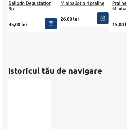
Ballotin Degustation
Miniballotin 4 praline
Praline 
9p
Miniball
26,00
lei
45,00
lei
15,00
le
Istoricul tău de navigare