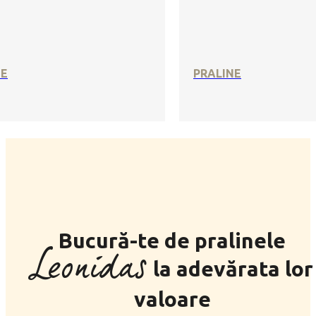
SE
PRALINE
Bucură-te de pralinele
Leonidas
la adevărata lor
valoare