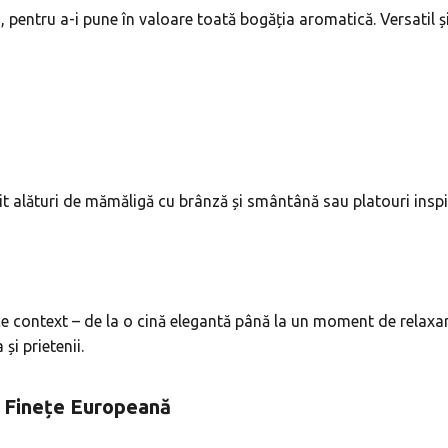
ei, pentru a-i pune în valoare toată bogăția aromatică. Versatil 
it alături de mămăligă cu brânză și smântână sau platouri inspir
ice context – de la o cină elegantă până la un moment de relaxar
și prietenii.
, Finețe Europeană