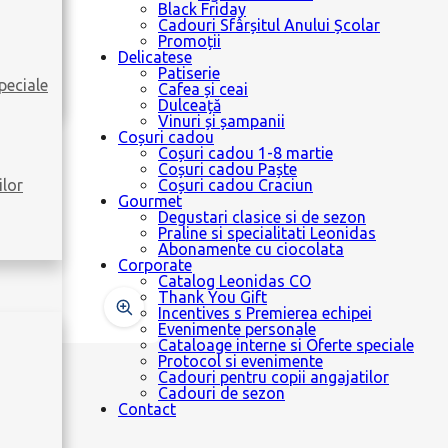
Black Friday
Cadouri Sfârșitul Anului Școlar
Promoții
Delicatese
Patiserie
peciale
Cafea și ceai
Dulceață
Vinuri și șampanii
Coșuri cadou
Coșuri cadou 1-8 martie
Coșuri cadou Paște
ilor
Coșuri cadou Craciun
Gourmet
Degustari clasice si de sezon
Praline si specialitati Leonidas
Abonamente cu ciocolata
Corporate
Catalog Leonidas CO
Thank You Gift
Incentives s Premierea echipei
Evenimente personale
Cataloage interne si Oferte speciale
Protocol si evenimente
Cadouri pentru copii angajatilor
Cadouri de sezon
Contact