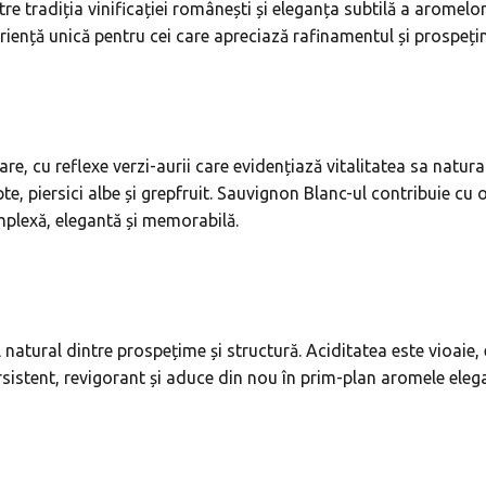
ntre tradiția vinificației românești și eleganța subtilă a arome
iență unică pentru cei care apreciază rafinamentul și prospețim
re, cu reflexe verzi-aurii care evidențiază vitalitatea sa natural
e, piersici albe și grepfruit. Sauvignon Blanc-ul contribuie cu 
mplexă, elegantă și memorabilă.
atural dintre prospețime și structură. Aciditatea este vioaie, e
ersistent, revigorant și aduce din nou în prim-plan aromele elega