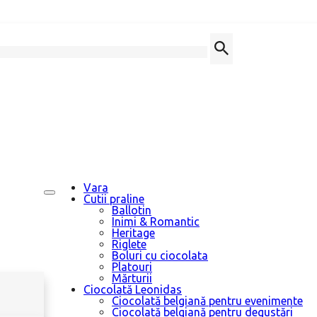
Vara
Cutii praline
Ballotin
Inimi & Romantic
Heritage
Riglete
Boluri cu ciocolata
Platouri
Mărturii
Ciocolată Leonidas
Ciocolată belgiană pentru evenimente
Ciocolată belgiană pentru degustări