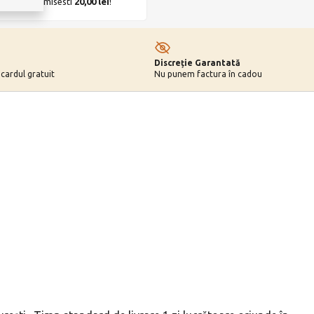
UIT
. Economisesti
20,00
lei
!
Discreție Garantată
 cardul gratuit
Nu punem factura în cadou