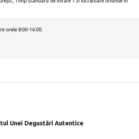
ești., Timp standard de livrare 1 zi lucrătoare oriunde în
e orele 8:00-16:00.
ntul Unei Degustări Autentice