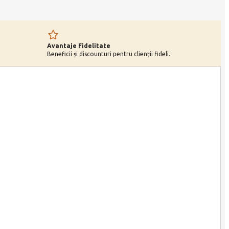
Avantaje Fidelitate
Beneficii și discounturi pentru clienții fideli.