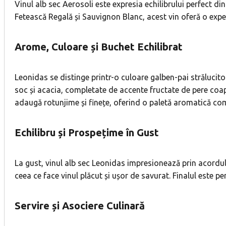
Vinul alb sec Aerosoli este expresia echilibrului perfect di
Fetească Regală și Sauvignon Blanc, acest vin oferă o exper
Arome, Culoare și Buchet Echilibrat
Leonidas se distinge printr-o culoare galben-pai strălucitoa
soc și acacia, completate de accente fructate de pere coapt
adaugă rotunjime și finețe, oferind o paletă aromatică co
Echilibru și Prospețime în Gust
La gust, vinul alb sec Leonidas impresionează prin acordul n
ceea ce face vinul plăcut și ușor de savurat. Finalul este p
Servire și Asociere Culinară