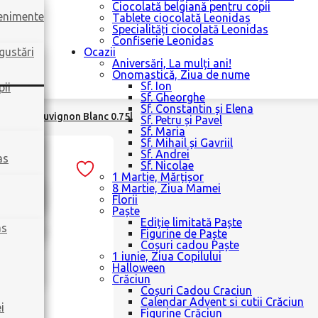
Ciocolată belgiană pentru copii
venimente
Tablete ciocolată Leonidas
Specialități ciocolată Leonidas
Confiserie Leonidas
gustări
Ocazii
Aniversări, La mulți ani!
Onomastică, Ziua de nume
Sf. Ion
pii
Sf. Gheorghe
Sf. Constantin și Elena
gala si Sauvignon Blanc 0.75l
Sf. Petru și Pavel
Sf. Maria
Sf. Mihail și Gavriil
Sf. Andrei
as
Sf. Nicolae
1 Martie, Mărțișor
8 Martie, Ziua Mamei
Florii
Paște
Ediție limitată Paște
as
Figurine de Paște
Coșuri cadou Paște
1 iunie, Ziua Copilului
Halloween
Crăciun
Coșuri Cadou Craciun
Calendar Advent si cutii Crăciun
i
Figurine Crăciun