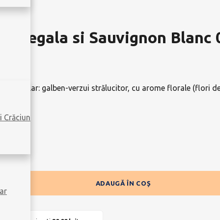
ca Regala si Sauvignon Blanc 
fatlar: galben-verzui strălucitor, cu arome florale (flori de vi
 savurat.
i Crăciun
ADAUGĂ ÎN COȘ
ar