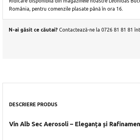
Ridicare disponibilă din magazinele noastre Leonidas Bucur
România, pentru comenzile plasate până în ora 16.
N-ai găsit ce căutai?
Contactează-ne la 0726 81 81 81 într
DESCRIERE PRODUS
Vin Alb Sec Aerosoli – Eleganța și Rafiname