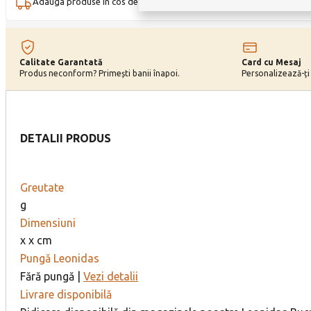
Adauga produse in cos de inca
200,00
lei
si primesti transport
GRAT
sec
Aerosoli
-
Feteasca
Calitate Garantată
Card cu Mesaj
Produs neconform? Primești banii înapoi.
Personalizează-ți
Regala
si
Sauvignon
Blanc
DETALII PRODUS
0.75l
Greutate
g
Dimensiuni
x x cm
Pungă Leonidas
Fără pungă |
Vezi detalii
Livrare disponibilă