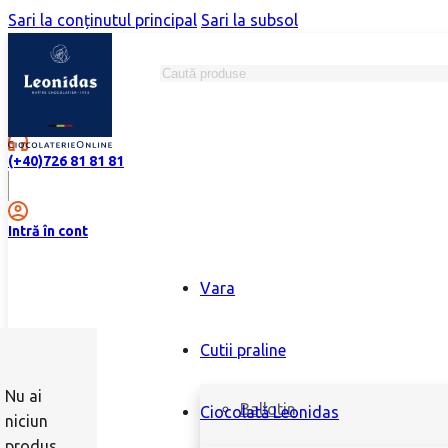
Sari la conținutul principal
Sari la subsol
Caută
Magazine
(+40)726 81 81 81
Intră în cont
Vara
Cutii praline
Nu ai
Ballotin
Ciocolată Leonidas
niciun
produs