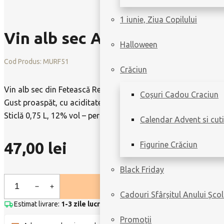
1 iunie, Ziua Copilului
Vin alb sec Aerosoli – Feteas
Halloween
Cod Produs:
MURF51
Crăciun
Vin alb sec din Fetească Regală & Sauvignon Blanc, DOC-CMD Mur
Coșuri Cadou Craciun
Gust proaspăt, cu aciditate echilibrată și final plăcut, ușor de
Sticlă 0,75 L, 12% vol – perfect răcit la 6–7°C.
Calendar Advent si cuti
47,00
lei
Figurine Crăciun
Black Friday
Cantitate
Cadouri Sfârșitul Anului Școl
Vin
Estimat livrare:
1-3 zile lucrătoare
|
Livrare doar în București
alb
Promoții