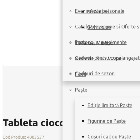
Evenimente personale
Sf. Andrei
Cataloage interne si Oferte s
Sf. Nicolae
Protocol si evenimente
1 Martie, Mărțișor
Cadouri pentru copii angajat
8 Martie, Ziua Mamei
Cadouri de sezon
Florii
Paște
Ediție limitată Paște
Tableta ciocolata cu lapte 10
Figurine de Paște
Coșuri cadou Paște
Cod Produs:
4003537