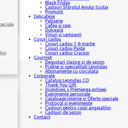
Black Friday
Cadouri Sfârșitul Anului Școlar
Promoții
Delicatese
Patiserie
peciale
Cafea și ceai
Dulceață
Vinuri și șampanii
Coșuri cadou
Coșuri cadou 1-8 martie
Coșuri cadou Paște
ilor
Coșuri cadou Craciun
Gourmet
Degustari clasice si de sezon
Praline si specialitati Leonidas
Abonamente cu ciocolata
Corporate
Catalog Leonidas CO
Thank You Gift
Incentives s Premierea echipei
Evenimente personale
Cataloage interne si Oferte speciale
Protocol si evenimente
Cadouri pentru copii angajatilor
0g
Cadouri de sezon
Contact