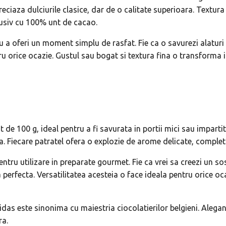
reciaza dulciurile clasice, dar de o calitate superioara. Textura
clusiv cu 100% unt de cacao.
 a oferi un moment simplu de rasfat. Fie ca o savurezi alaturi d
rice ocazie. Gustul sau bogat si textura fina o transforma intr
 de 100 g, ideal pentru a fi savurata in portii mici sau imparti
nta. Fiecare patratel ofera o explozie de arome delicate, compl
pentru utilizare in preparate gourmet. Fie ca vrei sa creezi un s
ea perfecta. Versatilitatea acesteia o face ideala pentru orice
idas este sinonima cu maiestria ciocolatierilor belgieni. Alega
ra.