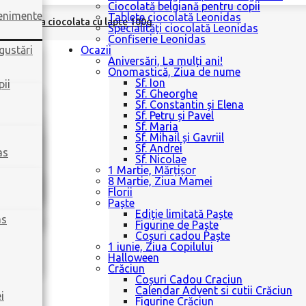
Ciocolată belgiană pentru copii
venimente
Tablete ciocolată Leonidas
na
|
Tableta ciocolata cu lapte 100g
Specialități ciocolată Leonidas
Confiserie Leonidas
gustări
Ocazii
Aniversări, La mulți ani!
Onomastică, Ziua de nume
Sf. Ion
pii
Sf. Gheorghe
Sf. Constantin și Elena
Sf. Petru și Pavel
Sf. Maria
Sf. Mihail și Gavriil
Sf. Andrei
as
Sf. Nicolae
1 Martie, Mărțișor
8 Martie, Ziua Mamei
Florii
Paște
Ediție limitată Paște
as
Figurine de Paște
Coșuri cadou Paște
1 iunie, Ziua Copilului
Halloween
Crăciun
Coșuri Cadou Craciun
Calendar Advent si cutii Crăciun
i
Figurine Crăciun