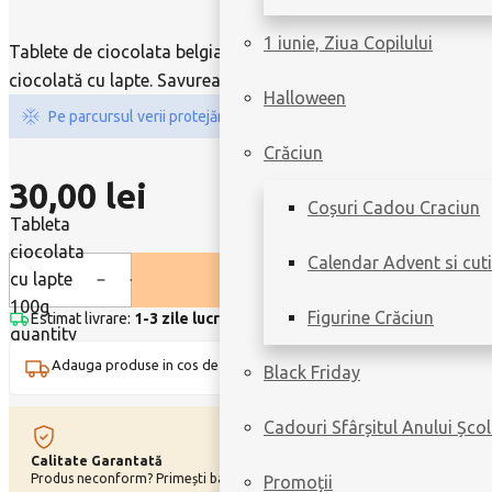
1 iunie, Ziua Copilului
Tablete de ciocolata belgiana Leonidas, un plus de energie si 
ciocolată cu lapte. Savurează acum și bucură-te de calitatea
Halloween
Pe parcursul verii protejăm ciocolata cu ambalare specială.
Crăciun
30,00
lei
Coșuri Cadou Craciun
Tableta
ciocolata
Calendar Advent si cuti
cu lapte
100g
Figurine Crăciun
Estimat livrare:
1-3 zile lucrătoare
|
Livrare doar în București
quantity
Adauga produse in cos de inca
200,00
lei
si primesti transport
GRAT
Black Friday
Cadouri Sfârșitul Anului Școl
Calitate Garantată
Card cu Mesaj
Produs neconform? Primești banii înapoi.
Personalizează-ți
Promoții