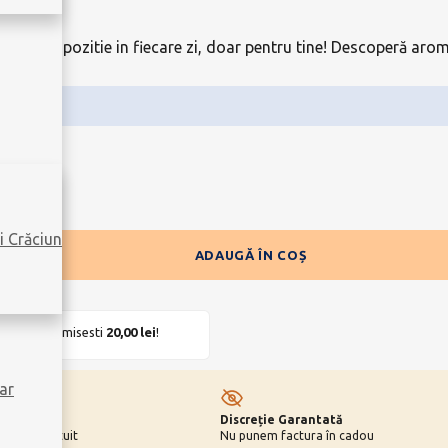
buna dispozitie in fiecare zi, doar pentru tine! Descoperă arom
 premium!
i Crăciun
ADAUGĂ ÎN COȘ
UIT
. Economisesti
20,00
lei
!
ar
Discreție Garantată
 cardul gratuit
Nu punem factura în cadou