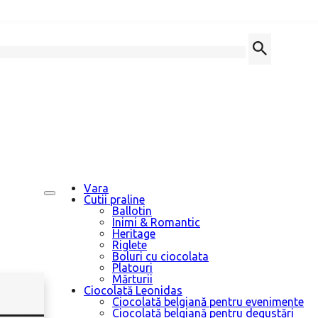
Vara
Cutii praline
Ballotin
Inimi & Romantic
Heritage
Riglete
Boluri cu ciocolata
Platouri
Mărturii
Ciocolată Leonidas
Ciocolată belgiană pentru evenimente
Ciocolată belgiană pentru degustări