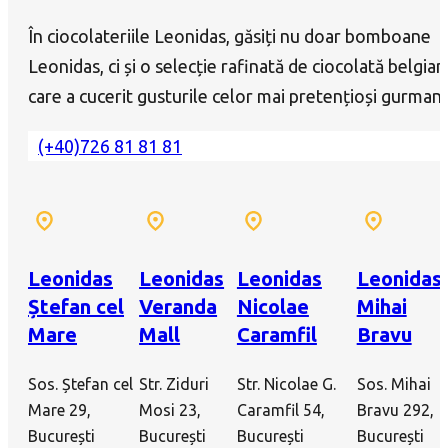
În ciocolateriile Leonidas, găsiți nu doar bomboane
Leonidas, ci și o selecție rafinată de ciocolată belgian
care a cucerit gusturile celor mai pretențioși gurmanz
(+40)726 81 81 81
Leonidas
Leonidas
Leonidas
Leonidas
Ștefan cel
Veranda
Nicolae
Mihai
Mare
Mall
Caramfil
Bravu
Sos. Ștefan cel
Str. Ziduri
Str. Nicolae G.
Sos. Mihai
Mare 29,
Mosi 23,
Caramfil 54,
Bravu 292,
București
București
București
București