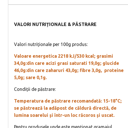
VALORI NUTRIȚIONALE & PĂSTRARE
Valori nutriționale per 100g produs:
Valoare energetica 2218 kJ/530 kcal; grasimi
34,0g:din care acizi grasi saturati 19,0g; glucide
46,0g:din care zaharuri 43,0g; fibre 3,0g, proteine
5,0g; sare 0,1g.
Condiții de păstrare:
Temperatura de păstrare recomandată: 15-18°C;
se păstrează la adăpost de căldură directă, de
lumina soarelui și într-un loc răcoros și uscat.
Pentru produsele unde este menționat gramajul,