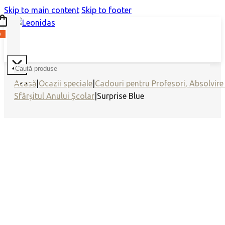
Skip to main content
Skip to footer
0
Search
Acasă
|
Ocazii speciale
|
Cadouri pentru Profesori, Absolvire 
Sfârșitul Anului Școlar
|
Surprise Blue