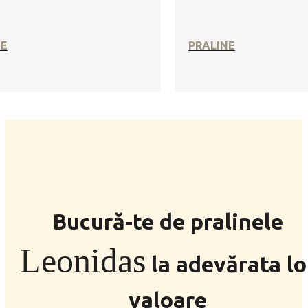
SE
PRALINE
Bucură-te de pralinele
Leonidas
la adevărata lo
valoare