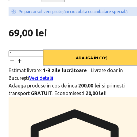
Pe parcursul verii protejăm ciocolata cu ambalare specială.
69,00
lei
Surprise
ADAUGĂ ÎN COȘ
Blue
quantity
Estimat livrare:
1-3 zile lucrătoare
|
Livrare doar în
București
Vezi detalii
Adauga produse in cos de inca
200,00
lei
si primesti
transport
GRATUIT
. Economisesti
20,00
lei
!