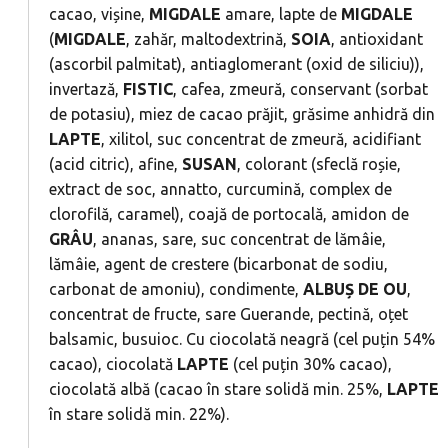
cacao, vișine,
MIGDALE
amare, lapte de
MIGDALE
(
MIGDALE
, zahăr, maltodextrină,
SOIA
, antioxidant
(ascorbil palmitat), antiaglomerant (oxid de siliciu)),
invertază,
FISTIC
, cafea, zmeură, conservant (sorbat
de potasiu), miez de cacao prăjit, grăsime anhidră din
LAPTE
, xilitol, suc concentrat de zmeură, acidifiant
(acid citric), afine,
SUSAN
, colorant (sfeclă roșie,
extract de soc, annatto, curcumină, complex de
clorofilă, caramel), coajă de portocală, amidon de
GRÂU
, ananas, sare, suc concentrat de lămâie,
lămâie, agent de crestere (bicarbonat de sodiu,
carbonat de amoniu), condimente,
ALBUȘ
DE
OU
,
concentrat de fructe, sare Guerande, pectină, oțet
balsamic, busuioc. Cu ciocolată neagră (cel puțin 54%
cacao), ciocolată
LAPTE
(cel puțin 30% cacao),
ciocolată albă (cacao în stare solidă min. 25%,
LAPTE
în stare solidă min. 22%).