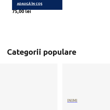
ADAUGĂ ÎN COȘ
FROZETTES
75,00
lei
Categorii populare
INIMI