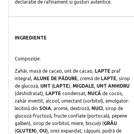
declaratie de rafinament si gusturi autentice.
INGREDIENTE
Compoziție:
Zahăr, masă de cacao, unt de cacao,
LAPTE
praf
integral,
ALUNE
DE
PĂDURE
, cremă de
LAPTE
, sirop
de glucoză,
UNT
(
LAPTE
),
MIGDALE
,
UNT
ANHIDRU
(deshidratat),
LAPTE
condensat,
NUCĂ
de cocos,
zahăr invertit, alcool, umectant (sorbitol), emulgator:
lecitină din
SOIA
, arome, dextroză,
NUCI
, sirop de
glucoză-fructoză, fructe confiate (portocală, pepene
galben), sirop de sorbitol, miere, biscuiți (
GRÂU
(
GLUTEN
),
OU
), orez expandat, căpșuni, pudră de