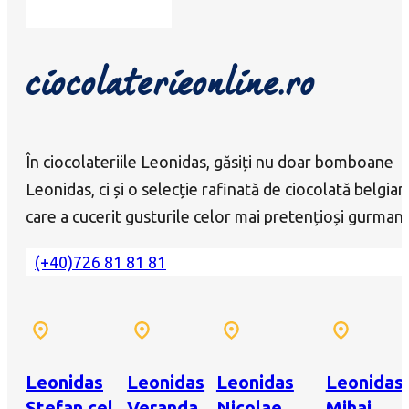
ciocolaterieonline.ro
În ciocolateriile Leonidas, găsiți nu doar bomboane
Leonidas, ci și o selecție rafinată de ciocolată belgian
care a cucerit gusturile celor mai pretențioși gurmanz
(+40)726 81 81 81
Leonidas
Leonidas
Leonidas
Leonidas
Ștefan cel
Veranda
Nicolae
Mihai