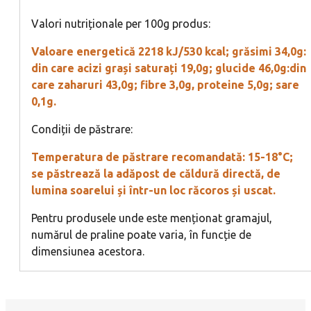
Valori nutriționale per 100g produs:
Valoare energetică 2218 kJ/530 kcal; grăsimi 34,0g:
din care acizi grași saturați 19,0g; glucide 46,0g:din
care zaharuri 43,0g; fibre 3,0g, proteine 5,0g; sare
0,1g.
Condiții de păstrare:
Temperatura de păstrare recomandată: 15-18°C;
se păstrează la adăpost de căldură directă, de
lumina soarelui și într-un loc răcoros și uscat.
Pentru produsele unde este menționat gramajul,
numărul de praline poate varia, în funcție de
dimensiunea acestora.