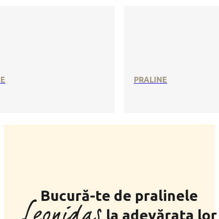
SE
PRALINE
Bucură-te de pralinele
Leonidas
la adevărata lor