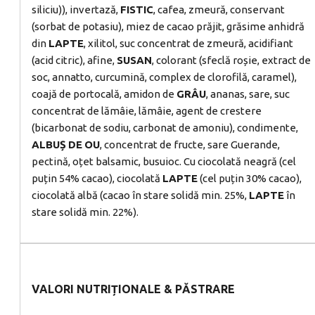
siliciu)), invertază,
FISTIC
, cafea, zmeură, conservant
(sorbat de potasiu), miez de cacao prăjit, grăsime anhidră
din
LAPTE
, xilitol, suc concentrat de zmeură, acidifiant
(acid citric), afine,
SUSAN
, colorant (sfeclă roșie, extract de
soc, annatto, curcumină, complex de clorofilă, caramel),
coajă de portocală, amidon de
GRÂU
, ananas, sare, suc
concentrat de lămâie, lămâie, agent de crestere
(bicarbonat de sodiu, carbonat de amoniu), condimente,
ALBUȘ
DE
OU
, concentrat de fructe, sare Guerande,
pectină, oțet balsamic, busuioc. Cu ciocolată neagră (cel
puțin 54% cacao), ciocolată
LAPTE
(cel puțin 30% cacao),
ciocolată albă (cacao în stare solidă min. 25%,
LAPTE
în
stare solidă min. 22%).
VALORI NUTRIȚIONALE & PĂSTRARE