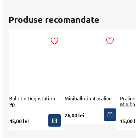
Produse recomandate
Ballotin Degustation
Miniballotin 4 praline
Praline 
9p
Miniball
26,00
lei
45,00
lei
15,00
le