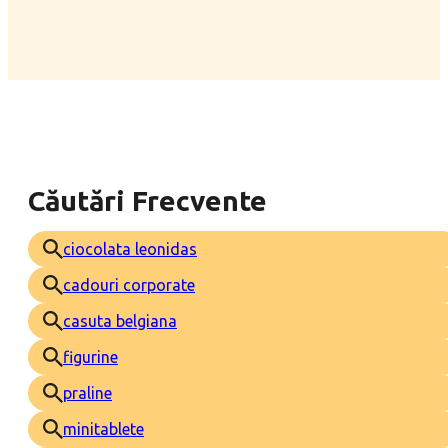
Căutări Frecvente
ciocolata leonidas
cadouri corporate
casuta belgiana
figurine
praline
minitablete