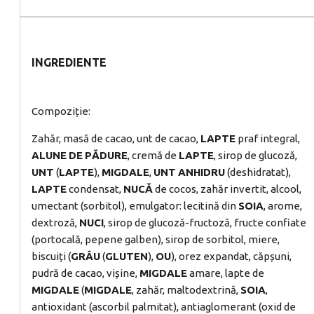
INGREDIENTE
Compoziție:
Zahăr, masă de cacao, unt de cacao,
LAPTE
praf integral,
ALUNE
DE
PĂDURE
, cremă de
LAPTE
, sirop de glucoză,
UNT
(
LAPTE
),
MIGDALE
,
UNT
ANHIDRU
(deshidratat),
LAPTE
condensat,
NUCĂ
de cocos, zahăr invertit, alcool,
umectant (sorbitol), emulgator: lecitină din
SOIA
, arome,
dextroză,
NUCI
, sirop de glucoză-fructoză, fructe confiate
(portocală, pepene galben), sirop de sorbitol, miere,
biscuiți (
GRÂU
(
GLUTEN
),
OU
), orez expandat, căpșuni,
pudră de cacao, vișine,
MIGDALE
amare, lapte de
MIGDALE
(
MIGDALE
, zahăr, maltodextrină,
SOIA
,
antioxidant (ascorbil palmitat), antiaglomerant (oxid de