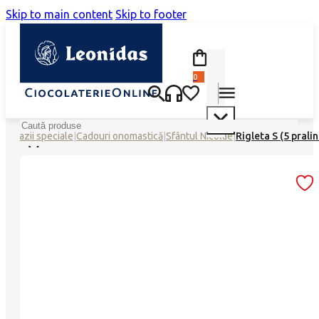
Skip to main content
Skip to footer
0
Search
ă
|
Ocazii speciale
|
Cadouri onomastică
|
Sfântul Nicolae
|
Rigleta S (5 pralin