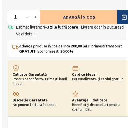
ADAUGĂ ÎN COȘ
Rigleta
S
Estimat livrare:
1-3 zile lucrătoare
|
Livrare doar în București
Vezi detalii
(5
praline)
Adauga produse in cos de inca
200,00
lei
si primesti transport
quantity
GRATUIT
. Economisesti
20,00
lei
!
Calitate Garantată
Card cu Mesaj
Produs neconform? Primești banii
Personalizează-ți cardul gratuit
înapoi.
Discreție Garantată
Avantaje Fidelitate
Nu punem factura în cadou
Beneficii și discounturi pentru
clienții fideli.