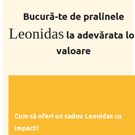
Bucură-te de pralinele
Leonidas
la adevărata lo
valoare
Cum să oferi un cadou Leonidas cu
impact?