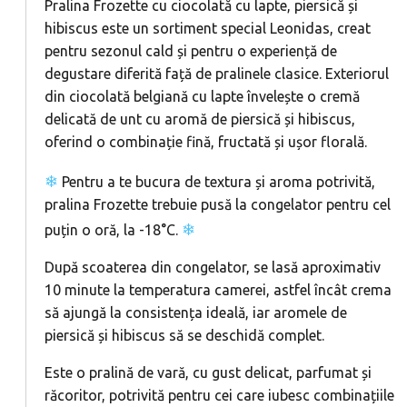
Pralina Frozette cu ciocolată cu lapte, piersică și
hibiscus este un sortiment special Leonidas, creat
pentru sezonul cald și pentru o experiență de
degustare diferită față de pralinele clasice. Exteriorul
din ciocolată belgiană cu lapte învelește o cremă
delicată de unt cu aromă de piersică și hibiscus,
oferind o combinație fină, fructată și ușor florală.
❄
Pentru a te bucura de textura și aroma potrivită,
pralina Frozette trebuie pusă la congelator pentru cel
❄
puțin o oră, la -18°C.
După scoaterea din congelator, se lasă aproximativ
10 minute la temperatura camerei, astfel încât crema
să ajungă la consistența ideală, iar aromele de
piersică și hibiscus să se deschidă complet.
Este o pralină de vară, cu gust delicat, parfumat și
răcoritor, potrivită pentru cei care iubesc combinațiile