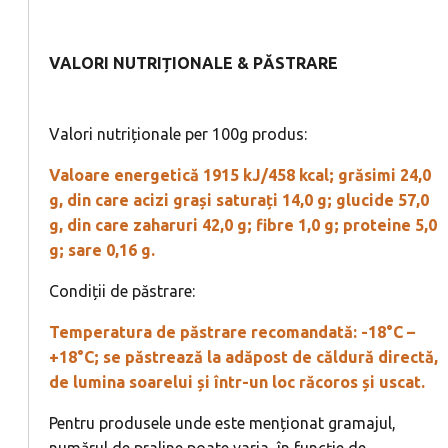
VALORI NUTRIȚIONALE & PĂSTRARE
Valori nutriționale per 100g produs:
Valoare energetică 1915 kJ/458 kcal; grăsimi 24,0
g, din care acizi grași saturați 14,0 g; glucide 57,0
g, din care zaharuri 42,0 g; fibre 1,0 g; proteine 5,0
g; sare 0,16 g.
Condiții de păstrare:
Temperatura de păstrare recomandată: -18°C –
+18°C; se păstrează la adăpost de căldură directă,
de lumina soarelui și într-un loc răcoros și uscat.
Pentru produsele unde este menționat gramajul,
numărul de praline poate varia, în funcție de