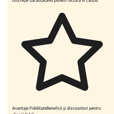
Discreție Garantată
Nu punem factura în cadou
Avantaje Fidelitate
Beneficii și discounturi pentru