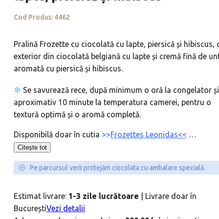
Cod Produs:
4462
Pralină Frozette cu ciocolată cu lapte, piersică și hibiscus, 
exterior din ciocolată belgiană cu lapte și cremă fină de un
aromată cu piersică și hibiscus.
❄
Se savurează rece, după minimum o oră la congelator și
aproximativ 10 minute la temperatura camerei, pentru o
textură optimă și o aromă completă.
Disponibilă doar în cutia
>>
Frozettes Leonidas<<
…
Citește tot
Pe parcursul verii protejăm ciocolata cu ambalare specială.
Estimat livrare:
1-3 zile lucrătoare
|
Livrare doar în
București
Vezi detalii