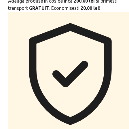
Adauga produse in cos de inca
200,00
lei
si primesti
transport
GRATUIT
. Economisesti
20,00
lei
!