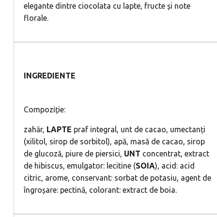
elegante dintre ciocolata cu lapte, fructe și note
florale.
INGREDIENTE
Compoziție:
zahăr,
LAPTE
praf integral, unt de cacao, umectanți
(xilitol, sirop de sorbitol), apă, masă de cacao, sirop
de glucoză, piure de piersici,
UNT
concentrat, extract
de hibiscus, emulgator: lecitine (
SOIA
), acid: acid
citric, arome, conservant: sorbat de potasiu, agent de
îngroșare: pectină, colorant: extract de boia.