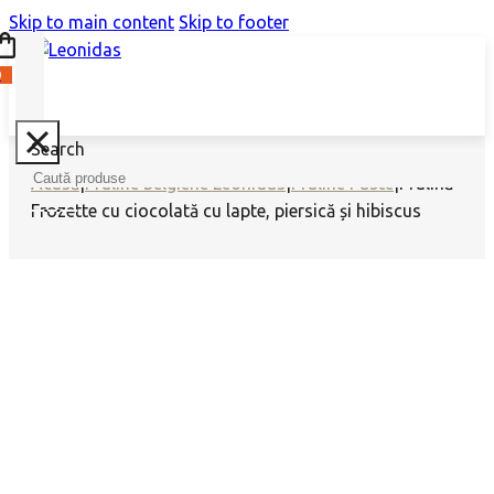
Skip to main content
Skip to footer
0
Search
Acasă
|
Praline belgiene Leonidas
|
Praline Paste
|
Pralină
Frozette cu ciocolată cu lapte, piersică și hibiscus