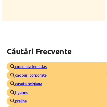
Căutări Frecvente
ciocolata leonidas
cadouri corporate
casuta belgiana
figurine
praline