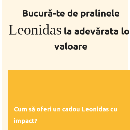
Bucură-te de pralinele
Leonidas
la adevărata lo
valoare
Cum să oferi un cadou Leonidas cu
impact?