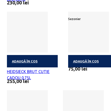
230,00
lei
Sezonier
ADAUGĂ ÎN COȘ
ADAUGĂ ÎN COȘ
CHAMPAGNE PIPER
FROZETTES
75,00
lei
HEIDSIECK BRUT CUTIE
CADOU 0.75L
255,00
lei