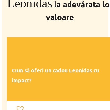
Leonidas
la adevărata lo
valoare
Cum să oferi un cadou Leonidas cu
impact?