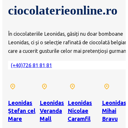
ciocolaterieonline.ro
În ciocolateriile Leonidas, găsiți nu doar bomboane
Leonidas, ci și o selecție rafinată de ciocolată belgian
care a cucerit gusturile celor mai pretențioși gurmanz
(+40)726 81 81 81
Leonidas
Leonidas
Leonidas
Leonidas
Ștefan cel
Veranda
Nicolae
Mihai
Mare
Mall
Caramfil
Bravu