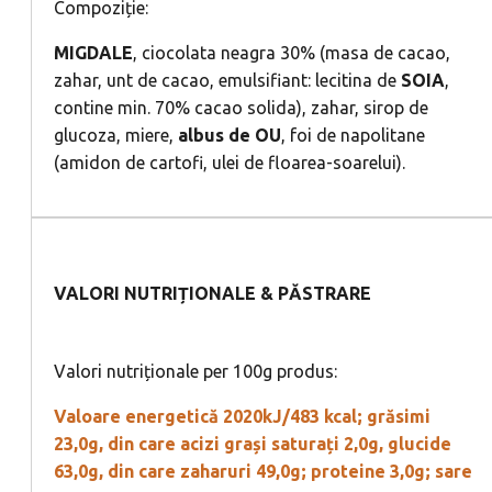
Compoziție:
MIGDALE
, ciocolata neagra 30% (masa de cacao,
zahar, unt de cacao, emulsifiant: lecitina de
SOIA
,
contine min. 70% cacao solida), zahar, sirop de
glucoza, miere,
albus de OU
, foi de napolitane
(amidon de cartofi, ulei de floarea-soarelui).
VALORI NUTRIȚIONALE & PĂSTRARE
Valori nutriționale per 100g produs:
Valoare energetică 2020kJ/483 kcal; grăsimi
23,0g, din care acizi grași saturați 2,0g, glucide
63,0g, din care zaharuri 49,0g; proteine 3,0g; sare