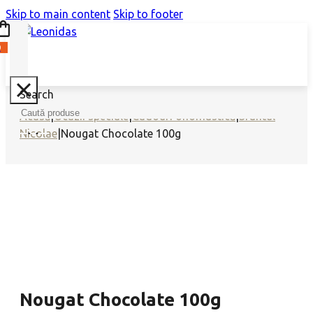
Skip to main content
Skip to footer
0
Search
Acasă
|
Ocazii speciale
|
Cadouri onomastică
|
Sfântul
Nicolae
|
Nougat Chocolate 100g
Nougat Chocolate 100g