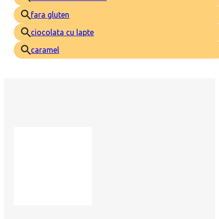
fara gluten
ciocolata cu lapte
caramel