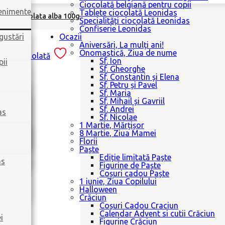
Ciocolată belgiană pentru copii
venimente
Tablete ciocolată Leonidas
uisor ciocolata alba 100g
Specialități ciocolată Leonidas
Confiserie Leonidas
gustări
Ocazii
Aniversări, La mulți ani!
Onomastică, Ziua de nume
Sf. Ion
pii
Sf. Gheorghe
Sf. Constantin și Elena
Sf. Petru și Pavel
Sf. Maria
Sf. Mihail și Gavriil
Sf. Andrei
as
Sf. Nicolae
1 Martie, Mărțișor
8 Martie, Ziua Mamei
Florii
Paște
Ediție limitată Paște
as
Figurine de Paște
Coșuri cadou Paște
1 iunie, Ziua Copilului
Halloween
Crăciun
Coșuri Cadou Craciun
Calendar Advent si cutii Crăciun
i
Figurine Crăciun