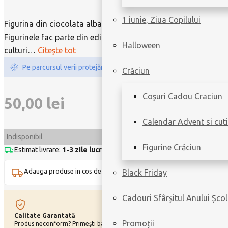
1 iunie, Ziua Copilului
Figurina din ciocolata alba, in trei culori, in forma de iepuras.
Figurinele fac parte din editia speciala de Paste si sunt prep
Halloween
culturi
…
Citește tot
Pe parcursul verii protejăm ciocolata cu ambalare specială.
Crăciun
Coșuri Cadou Craciun
50,00
lei
Calendar Advent si cuti
Indisponibil
Figurine Crăciun
Estimat livrare:
1-3 zile lucrătoare
|
Livrare doar în București
Adauga produse in cos de inca
200,00
lei
si primesti transport
GRAT
Black Friday
Cadouri Sfârșitul Anului Școl
Calitate Garantată
Card cu Mesaj
Promoții
Produs neconform? Primești banii înapoi.
Personalizează-ți