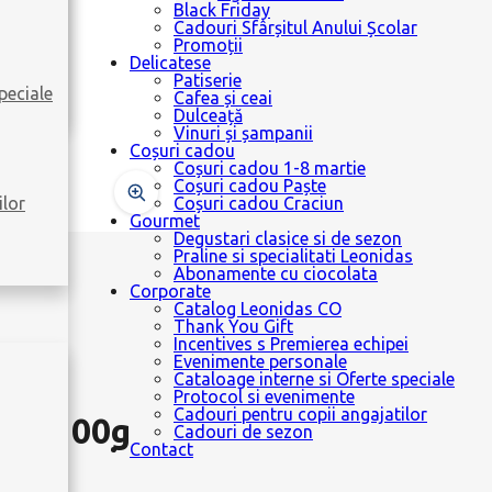
Black Friday
Cadouri Sfârșitul Anului Școlar
Promoții
Delicatese
Patiserie
peciale
Cafea și ceai
Dulceață
Vinuri și șampanii
Coșuri cadou
Coșuri cadou 1-8 martie
Coșuri cadou Paște
ilor
Coșuri cadou Craciun
Gourmet
Degustari clasice si de sezon
Praline si specialitati Leonidas
Abonamente cu ciocolata
Corporate
Catalog Leonidas CO
Thank You Gift
Incentives s Premierea echipei
Evenimente personale
Cataloage interne si Oferte speciale
Protocol si evenimente
Cadouri pentru copii angajatilor
lba 100g
Cadouri de sezon
Contact