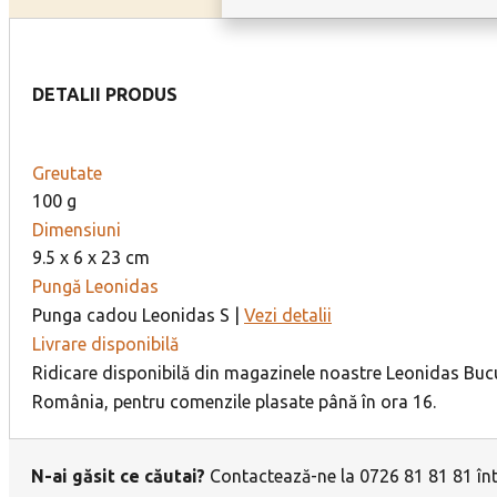
DETALII PRODUS
Greutate
100 g
Dimensiuni
9.5 x 6 x 23 cm
Pungă Leonidas
Punga cadou Leonidas S |
Vezi detalii
Livrare disponibilă
Ridicare disponibilă din magazinele noastre Leonidas Bucur
România, pentru comenzile plasate până în ora 16.
N-ai găsit ce căutai?
Contactează-ne la 0726 81 81 81 într