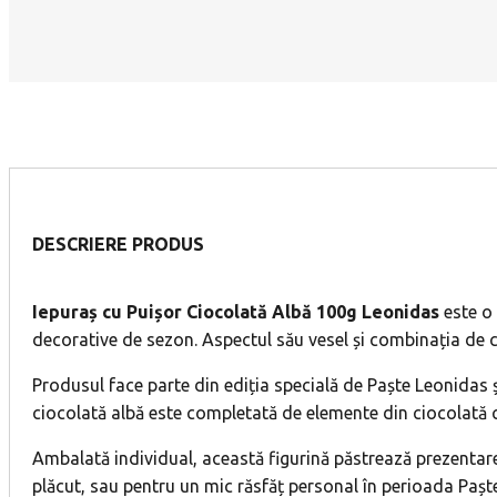
DESCRIERE PRODUS
Iepuraș cu Puișor Ciocolată Albă 100g Leonidas
este o 
decorative de sezon. Aspectul său vesel și combinația de cul
Produsul face parte din ediția specială de Paște Leonidas ș
ciocolată albă este completată de elemente din ciocolată cu 
Ambalată individual, această figurină păstrează prezentarea
plăcut, sau pentru un mic răsfăț personal în perioada Paște