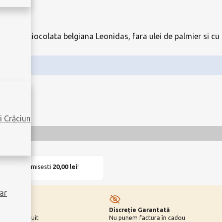
arate din ciocolata belgiana Leonidas, fara ulei de palmier si 
i Crăciun
UIT
. Economisesti
20,00
lei
!
ar
Discreție Garantată
 cardul gratuit
Nu punem factura în cadou