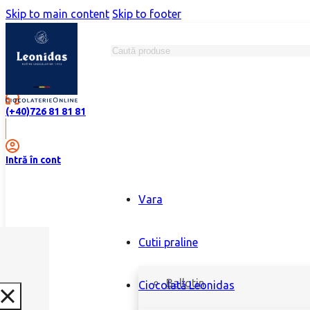
Skip to main content
Skip to footer
Search
Magazine
(+40)726 81 81 81
Intră în cont
Vara
Cutii praline
Ballotin
Ciocolată Leonidas