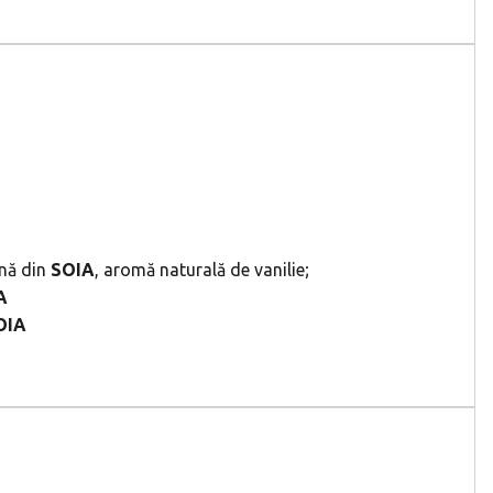
ină din
SOIA
, aromă naturală de vanilie;
A
OIA