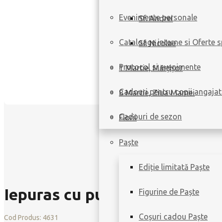
Evenimente personale
Sf. Andrei
Cataloage interne si Oferte s
Sf. Nicolae
Protocol si evenimente
1 Martie, Mărțișor
Cadouri pentru copii angajat
8 Martie, Ziua Mamei
Cadouri de sezon
Florii
Paște
Ediție limitată Paște
Iepuras cu puisor ciocolata a
Figurine de Paște
Coșuri cadou Paște
Cod Produs:
4631