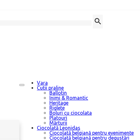
Vara
Cutii praline
Ballotin
Inimi & Romantic
Heritage
Riglete
Boluri cu ciocolata
Platouri
Mărturii
Ciocolată Leonidas
Ciocolată belgiană pentru evenimente
Ciocolată belgiană pentru degustări