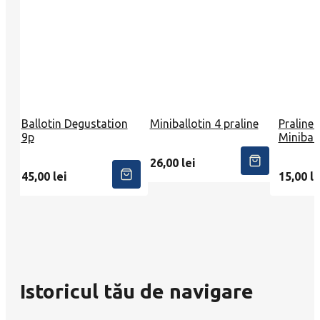
Ballotin Degustation
Miniballotin 4 praline
Praline 
9p
Miniball
26,00
lei
45,00
lei
15,00
le
Istoricul tău de navigare