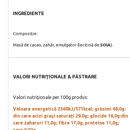
INGREDIENTE
Compoziție:
Masă de cacao, zahăr, emulgator (lecitină de
SOIA
).
VALORI NUTRIȚIONALE & PĂSTRARE
Valori nutriționale per 100g produs:
Valoare energetică 2360kJ/571kcal; grăsimi 48,0g:
din care acizi grași saturați 29,0g; glucide 16,0g:din
care zaharuri 11,0g; fibre 17,0g, proteine 11,0g;
sare 0,02g.