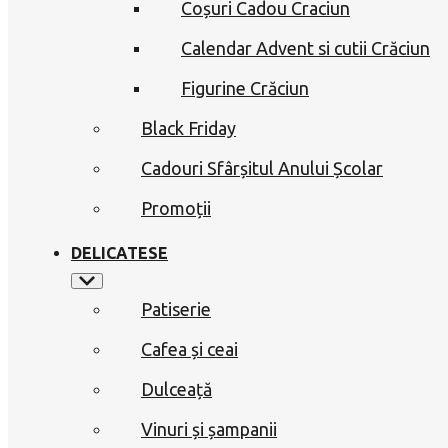
Coșuri Cadou Craciun
Calendar Advent si cutii Crăciun
Figurine Crăciun
Black Friday
Cadouri Sfârșitul Anului Școlar
Promoții
DELICATESE
Patiserie
Cafea și ceai
Dulceață
Vinuri și șampanii