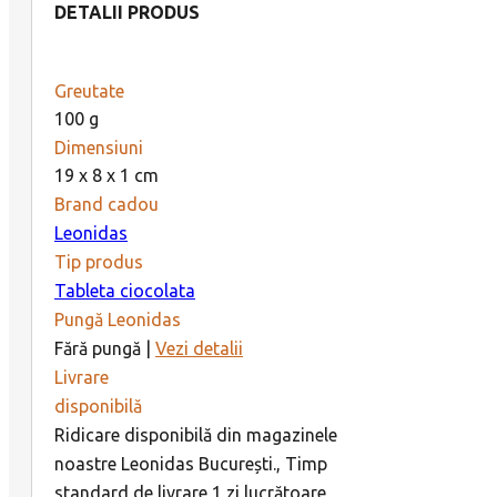
DETALII PRODUS
Greutate
100 g
Dimensiuni
19 x 8 x 1 cm
Brand cadou
Leonidas
Tip produs
Tableta ciocolata
Pungă Leonidas
Fără pungă |
Vezi detalii
Livrare
disponibilă
Ridicare disponibilă din magazinele
noastre Leonidas București., Timp
standard de livrare 1 zi lucrătoare