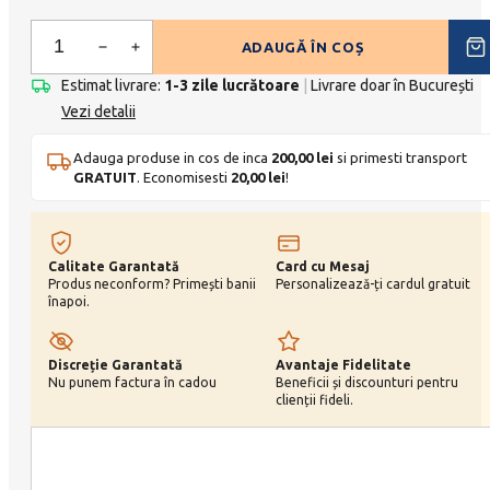
ADAUGĂ ÎN COȘ
Cantitate
Tableta
Estimat livrare:
1-3 zile lucrătoare
|
Livrare doar în București
Vezi detalii
cacao
85%
Adauga produse in cos de inca
200,00
lei
si primesti transport
100g
GRATUIT
. Economisesti
20,00
lei
!
Calitate Garantată
Card cu Mesaj
Produs neconform? Primești banii
Personalizează-ți cardul gratuit
înapoi.
Discreție Garantată
Avantaje Fidelitate
Nu punem factura în cadou
Beneficii și discounturi pentru
clienții fideli.