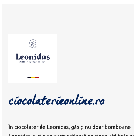
ciocolaterieonline.ro
În ciocolateriile Leonidas, găsiți nu doar bomboane
Leonidas, ci și o selecție rafinată de ciocolată belgian