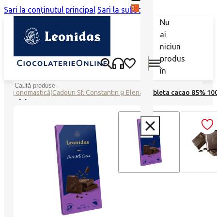
0
Sari la conținutul principal
Sari la subsol
Nu
ai
niciun
produs
în
coș.
Caută
douri onomastică
|
Cadouri Sf. Constantin și Elena
|
Tableta cacao 85% 10