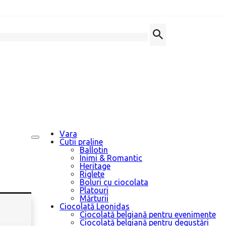
Vara
Cutii praline
Ballotin
Inimi & Romantic
Heritage
Riglete
Boluri cu ciocolata
Platouri
Mărturii
Ciocolată Leonidas
Ciocolată belgiană pentru evenimente
Ciocolată belgiană pentru degustări