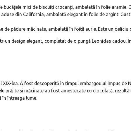
 bucățele mici de biscuiți crocanți, ambalată în folie aramie. C
 aduse din California, ambalată elegant în folie de argint. Gu
ne de pădure măcinate, ambalată în foiță aurie. Este un deliciu 
într-un design elegant, completat de o pungă Leonidas cadou. Ima
al XIX-lea. A fost descoperită în timpul embargoului impus de Na
e prăjite și măcinate au fost amestecate cu ciocolată, rezultân
 în întreaga lume.