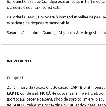
Ballotinul Classique Gianduja este ambalat în hârtie de cad
o alegere elegantă și sofisticată.
Ballotinul Gianduja M poate fi comandat online de pe
Cio
experiență de degustare memorabilă.
Savurează ballotinul Gianduja M și bucură-te de gustul unic
INGREDIENTE
Compoziție:
Zahăr, masă de cacao, unt de cacao,
LAPTE
praf integral
LAPTE
condensat,
NUCĂ
de cocos, zahăr invertit, alcool,
(portocală, pepene galben), sirop de sorbitol, miere, biscuiț
(
MIGDALE
, zahăr, maltodextrină,
SOIA
, antioxidant (asco