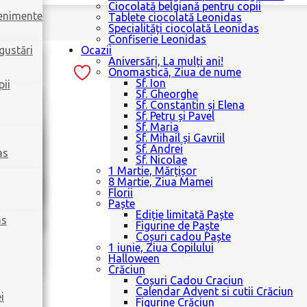
Ciocolată belgiană pentru copii
venimente
Tablete ciocolată Leonidas
Specialități ciocolată Leonidas
Confiserie Leonidas
gustări
Ocazii
Aniversări, La mulți ani!
Onomastică, Ziua de nume
Sf. Ion
pii
Sf. Gheorghe
Sf. Constantin și Elena
Sf. Petru și Pavel
Sf. Maria
Sf. Mihail și Gavriil
Sf. Andrei
as
Sf. Nicolae
1 Martie, Mărțișor
8 Martie, Ziua Mamei
Florii
Paște
Ediție limitată Paște
as
Figurine de Paște
Coșuri cadou Paște
1 iunie, Ziua Copilului
Halloween
Crăciun
Coșuri Cadou Craciun
Calendar Advent si cutii Crăciun
i
Figurine Crăciun