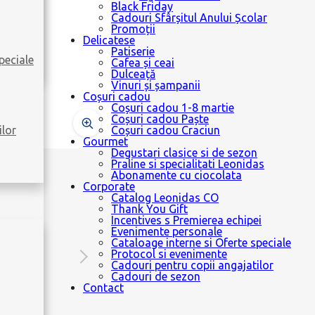
Black Friday
Cadouri Sfârșitul Anului Școlar
Promoții
Delicatese
Patiserie
peciale
Cafea și ceai
Dulceață
Vinuri și șampanii
Coșuri cadou
Coșuri cadou 1-8 martie
Coșuri cadou Paște
ilor
Coșuri cadou Craciun
Gourmet
Degustari clasice si de sezon
Praline si specialitati Leonidas
Abonamente cu ciocolata
Corporate
Catalog Leonidas CO
Thank You Gift
Incentives s Premierea echipei
Evenimente personale
Cataloage interne si Oferte speciale
Protocol si evenimente
Cadouri pentru copii angajatilor
Cadouri de sezon
Contact