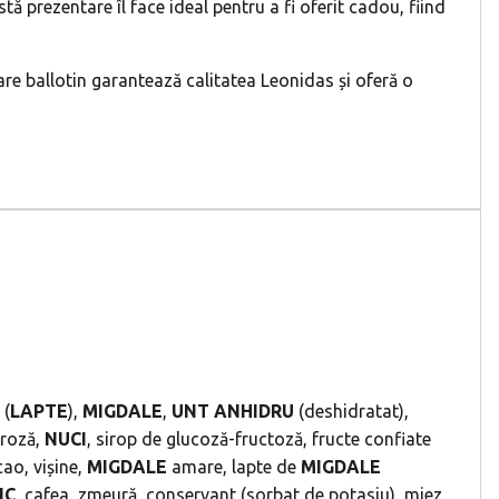
 prezentare îl face ideal pentru a fi oferit cadou, fiind
re ballotin garantează calitatea Leonidas și oferă o
(
LAPTE
),
MIGDALE
,
UNT
ANHIDRU
(deshidratat),
troză,
NUCI
, sirop de glucoză-fructoză, fructe confiate
ao, vișine,
MIGDALE
amare, lapte de
MIGDALE
IC
, cafea, zmeură, conservant (sorbat de potasiu), miez