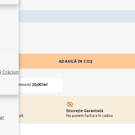
ADAUGĂ ÎN COȘ
i Crăciun
UIT
. Economisesti
20,00
lei
!
Discreție Garantată
 cardul gratuit
Nu punem factura în cadou
ar