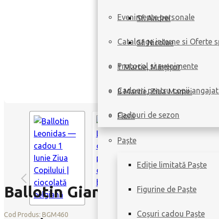
Evenimente personale
Sf. Andrei
Cataloage interne si Oferte s
Sf. Nicolae
Protocol si evenimente
1 Martie, Mărțișor
Cadouri pentru copii angajat
8 Martie, Ziua Mamei
Cadouri de sezon
Florii
Paște
Ediție limitată Paște
Ballotin Gianduja M
Figurine de Paște
Coșuri cadou Paște
Cod Produs:
BGM460