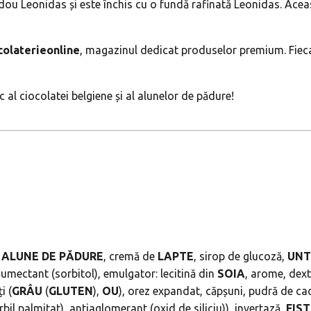
ou Leonidas și este închis cu o fundă rafinată Leonidas. Această
colaterieonline
, magazinul dedicat produselor premium. Fieca
 al ciocolatei belgiene și al alunelor de pădure!
,
ALUNE
DE
PĂDURE
, cremă de
LAPTE
, sirop de glucoză,
UNT
 umectant (sorbitol), emulgator: lecitină din
SOIA
, arome, dex
i (
GRÂU
(
GLUTEN
),
OU
), orez expandat, căpșuni, pudră de cac
rbil palmitat), antiaglomerant (oxid de siliciu)), invertază,
FIST