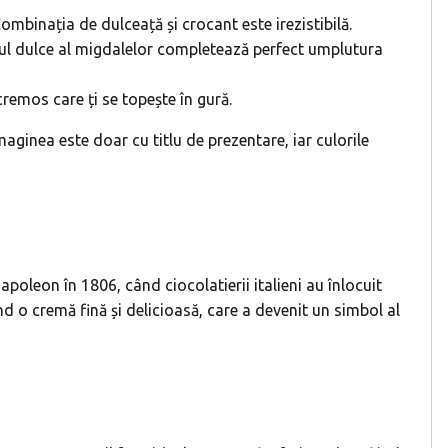
ombinația de dulceață și crocant este irezistibilă.
stul dulce al migdalelor completează perfect umplutura
cremos care ți se topește în gură.
ginea este doar cu titlu de prezentare, iar culorile
poleon în 1806, când ciocolatierii italieni au înlocuit
d o cremă fină și delicioasă, care a devenit un simbol al