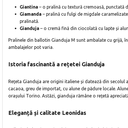
Giantina
– o pralină cu textură cremoasă, punctată de
Giamanda
– pralină cu fulgi de migdale caramelizate
pralinată.
Gianduja
– o cremă fină din ciocolată cu lapte și alu
Pralinele din ballotin Gianduja M sunt ambalate cu grijă, 
ambalajelor pot varia.
Istoria fascinantă a rețetei Gianduja
Rețeta Gianduja are origini italiene și datează din secolul 
cacaoa, greu de importat, cu alune de pădure locale. Alunel
orașului Torino. Astăzi, gianduja rămâne o rețetă apreciată
Eleganță și calitate Leonidas