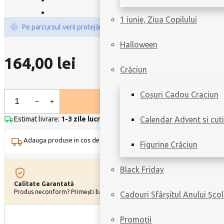
1 iunie, Ziua Copilului
Pe parcursul verii protejăm ciocolata cu ambalare specială.
Halloween
164,00
lei
Crăciun
Coșuri Cadou Craciun
Ballotin
Gianduja
Estimat livrare:
1-3 zile lucrătoare
|
Livrare doar în București
Calendar Advent si cuti
M
Adauga produse in cos de inca
200,00
lei
si primesti transport
GRAT
quantity
Figurine Crăciun
Black Friday
Calitate Garantată
Card cu Mesaj
Produs neconform? Primești banii înapoi.
Personalizează-ți
Cadouri Sfârșitul Anului Școl
Promoții