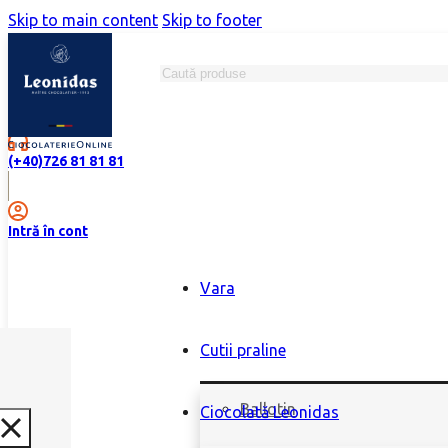
Skip to main content
Skip to footer
Search
Magazine
(+40)726 81 81 81
Intră în cont
Vara
Cutii praline
Ballotin
Ciocolată Leonidas