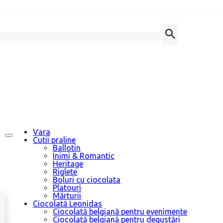
Vara
Cutii praline
Ballotin
Inimi & Romantic
Heritage
Riglete
Boluri cu ciocolata
Platouri
Mărturii
Ciocolată Leonidas
Ciocolată belgiană pentru evenimente
Ciocolată belgiană pentru degustări