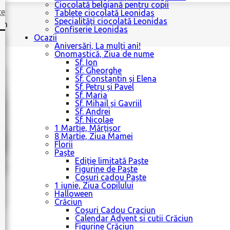
Ciocolată belgiană pentru copii
te
Tablete ciocolată Leonidas
Specialități ciocolată Leonidas
Ion
Confiserie Leonidas
Ocazii
Aniversări, La mulți ani!
Onomastică, Ziua de nume
Sf. Ion
Sf. Gheorghe
Sf. Constantin și Elena
Sf. Petru și Pavel
Sf. Maria
Sf. Mihail și Gavriil
Sf. Andrei
Sf. Nicolae
1 Martie, Mărțișor
8 Martie, Ziua Mamei
Florii
Paște
Ediție limitată Paște
Figurine de Paște
Coșuri cadou Paște
1 iunie, Ziua Copilului
Halloween
Crăciun
Coșuri Cadou Craciun
Calendar Advent si cutii Crăciun
Figurine Crăciun