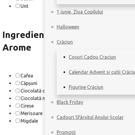
Unt
1 iunie, Ziua Copilului
Halloween
Ingrediente &
Crăciun
Arome
Coșuri Cadou Craciun
Calendar Advent si cutii Crăci
Cafea
Căpșuni
Figurine Crăciun
Ciocolată cu lapte
Ciocolată neagră
Black Friday
Cirese
Merisoare
Cadouri Sfârșitul Anului Școlar
Migdale
Promoții