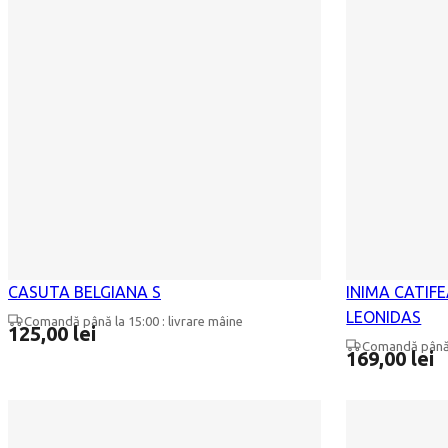
CASUTA BELGIANA S
INIMA CATIFE
LEONIDAS
Comandă până la 15:00 : livrare mâine
125,00
lei
Comandă până l
169,00
lei