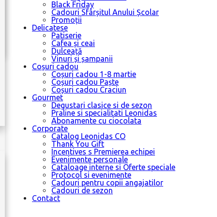
Black Friday
Cadouri Sfârșitul Anului Școlar
Promoții
Delicatese
Patiserie
Cafea și ceai
Dulceață
Vinuri și șampanii
Coșuri cadou
Coșuri cadou 1-8 martie
Coșuri cadou Paște
Coșuri cadou Craciun
Gourmet
Degustari clasice si de sezon
Praline si specialitati Leonidas
Abonamente cu ciocolata
Corporate
Catalog Leonidas CO
Thank You Gift
Incentives s Premierea echipei
Evenimente personale
Cataloage interne si Oferte speciale
Protocol si evenimente
Cadouri pentru copii angajatilor
Cadouri de sezon
Contact