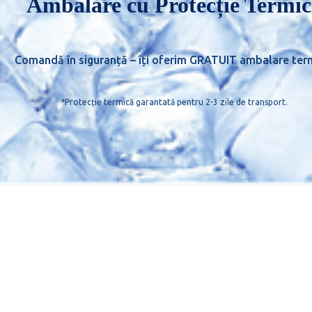
Ambalare cu Protecție Termic
Comandă în siguranță – îți oferim GRATUIT ambalare ter
*Protecție termică garantată pentru 2-3 zile de transport.