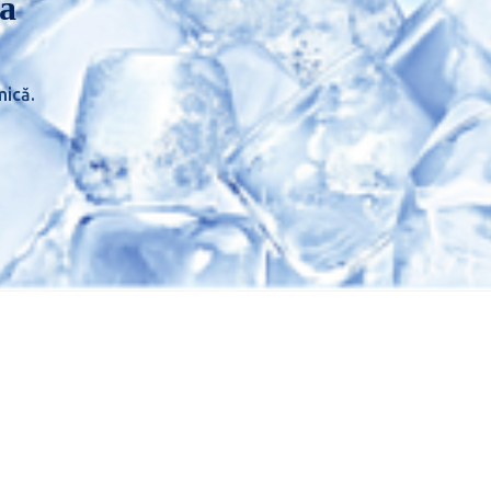
ă
mică.