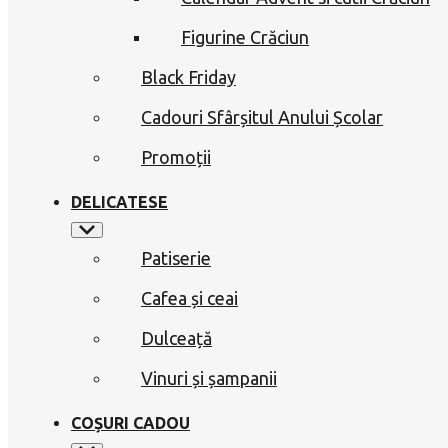
Figurine Crăciun
Black Friday
Cadouri Sfârșitul Anului Școlar
Promoții
DELICATESE
Patiserie
Cafea și ceai
Dulceață
Vinuri și șampanii
COȘURI CADOU