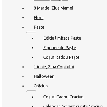
8 Martie, Ziua Mamei
Florii
Paște
Ediție limitată Paște
Figurine de Paște
Coșuri cadou Paște
1 iunie, Ziua Copilului
Halloween
Crăciun
Coșuri Cadou Craciun
Calendar Advent si cutii Crăciun