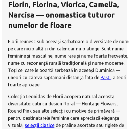
Florin, Florina, Viorica, Camelia,
Narcisa — onomastica tuturor
numelor de floare
Florii reunesc sub aceeași sărbătoare o diversitate de num
pe care nicio altă zi din calendar nu o atinge. Sunt nume
feminine și masculine, nume rare și nume foarte frecvente,
nume cu rezonanță rurală tradițională și nume moderne.
Toți cei care le poartă serbează în aceeași Duminică —
uneori cu câteva săptămâni distanță față de
Paști
, alteori
foarte aproape.
Colecția Leonidas de Florii acoperă natural această
diversitate: cutii cu design floral — Heritage Flowers,
Round Pink sau alte selecții cu motive de primăvară —
pentru destinatarele feminine care apreciază eleganța
vizuală;
selecții clasice
de praline asortate sau riglete de