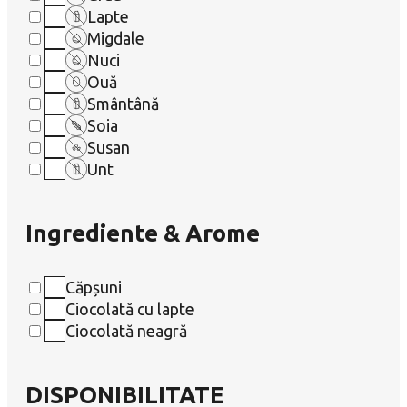
Lapte
Migdale
Nuci
Ouă
Smântână
Soia
Susan
Unt
Ingrediente & Arome
Căpșuni
Ciocolată cu lapte
Ciocolată neagră
DISPONIBILITATE