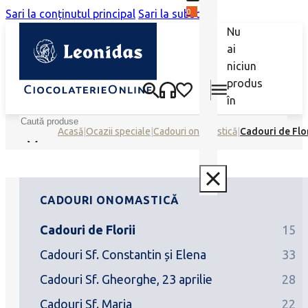
0
Sari la conținutul principal
Sari la subsol
Nu
ai
niciun
produs
în
coș.
Caută
Acasă
|
Ocazii speciale
|
Cadouri onomastică
|
Cadouri de Flor
CADOURI ONOMASTICĂ
Cadouri de Florii
15
Cadouri Sf. Constantin și Elena
33
Cadouri Sf. Gheorghe, 23 aprilie
28
Cadouri Sf. Maria
22