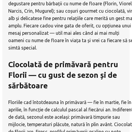
degustare pentru bărbații cu nume de floare (Florin, Viorel
Narcis, Crin, Mugurel); sau coșuri gourmet cu ciocolată, vi
alb și delicatese fine pentru relațiile care merită un gest ma
amplu. Fiecare cadou vine gata de oferit, cu opțiunea unui
mesaj personalizat — util mai ales când ai mai mulți
oameni cu nume de floare în viața ta și vrei ca fiecare să s
simtă special.
Ciocolată de primăvară pentru
Florii — cu gust de sezon și de
sărbătoare
Floriile cad întotdeauna în primăvară — fie în martie, fie în
aprilie, în funcție de calculul pascal al fiecărui an. Indiferen
de dată, sezonul este același: primăvară timpurie sau
mijlocie, temperaturi plăcute, natură în plin avânt. Ciocola
de Florii are, firesc, profilul primăverii: praline cu note