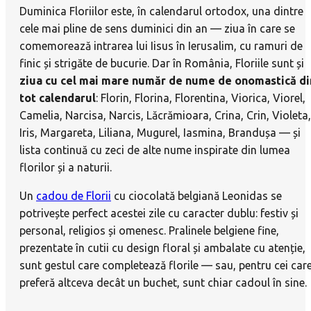
Duminica Floriilor este, în calendarul ortodox, una dintre
cele mai pline de sens duminici din an — ziua în care se
comemorează intrarea lui Iisus în Ierusalim, cu ramuri de
finic și strigăte de bucurie. Dar în România, Floriile sunt și
ziua cu cel mai mare număr de nume de onomastică di
tot calendarul
: Florin, Florina, Florentina, Viorica, Viorel,
Camelia, Narcisa, Narcis, Lăcrămioara, Crina, Crin, Violeta,
Iris, Margareta, Liliana, Mugurel, Iasmina, Brandușa — și
lista continuă cu zeci de alte nume inspirate din lumea
florilor și a naturii.
Un
cadou de Florii
cu ciocolată belgiană Leonidas se
potrivește perfect acestei zile cu caracter dublu: festiv și
personal, religios și omenesc. Pralinele belgiene fine,
prezentate în cutii cu design floral și ambalate cu atenție,
sunt gestul care completează florile — sau, pentru cei car
preferă altceva decât un buchet, sunt chiar cadoul în sine.