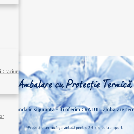
i Crăciun
Ambalare cu Protecție Termică
Comandă în siguranță – îți oferim GRATUIT ambalare ter
ar
*Protecție termică garantată pentru 2-3 zile de transport.