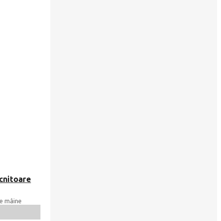
cnitoare
re mâine