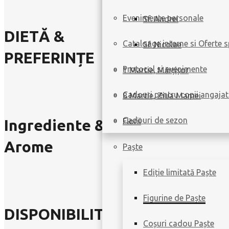
Evenimente personale
Sf. Andrei
DIETĂ &
Cataloage interne si Oferte s
Sf. Nicolae
PREFERINȚE
Protocol si evenimente
1 Martie, Mărțișor
Cadouri pentru copii angajat
8 Martie, Ziua Mamei
Cadouri de sezon
Ingrediente &
Florii
Arome
Paște
Ediție limitată Paște
Figurine de Paște
DISPONIBILITATE
Coșuri cadou Paște