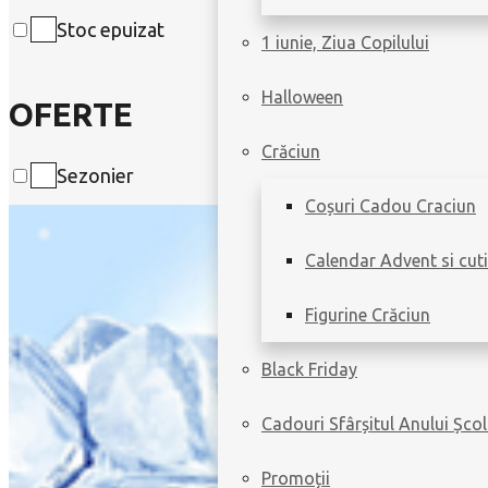
Stoc epuizat
1 iunie, Ziua Copilului
Halloween
OFERTE
Crăciun
Sezonier
Coșuri Cadou Craciun
Calendar Advent si cuti
Figurine Crăciun
Black Friday
Cadouri Sfârșitul Anului Școl
Promoții