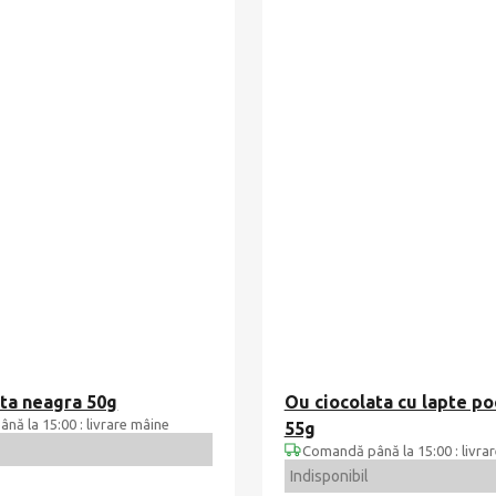
ata neagra 50g
Ou ciocolata cu lapte po
ă la 15:00 : livrare mâine
55g
Comandă până la 15:00 : livra
Indisponibil