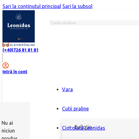
Sari la conținutul principal
Sari la subsol
Caută
Magazine
(+40)726 81 81 81
Intră în cont
Vara
Cutii praline
Nu ai
Ballotin
Ciocolată Leonidas
niciun
produs