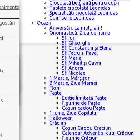
Ciocolată belgiană pentru copii
venimente
Tablete ciocolată Leonidas
Specialități ciocolată Leonidas
Confiserie Leonidas
gustări
Ocazii
Aniversări, La mulți ani!
Onomastică, Ziua de nume
Sf. Ion
pii
Sf. Gheorghe
Sf. Constantin și Elena
Sf. Petru și Pavel
Sf. Maria
Sf. Mihail și Gavriil
Sf. Andrei
as
Sf. Nicolae
1 Martie, Mărțișor
8 Martie, Ziua Mamei
Florii
Paște
Ediție limitată Paște
as
Figurine de Paște
Coșuri cadou Paște
1 iunie, Ziua Copilului
Halloween
Crăciun
Coșuri Cadou Craciun
Calendar Advent si cutii Crăciun
i
Figurine Crăciun