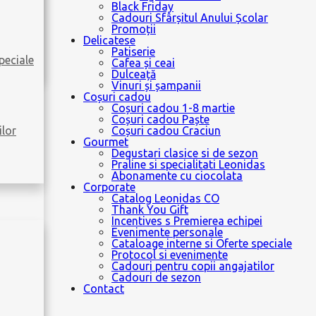
Black Friday
Cadouri Sfârșitul Anului Școlar
Promoții
Delicatese
Patiserie
peciale
Cafea și ceai
Dulceață
Vinuri și șampanii
Coșuri cadou
Coșuri cadou 1-8 martie
Coșuri cadou Paște
ilor
Coșuri cadou Craciun
Gourmet
Degustari clasice si de sezon
Praline si specialitati Leonidas
Abonamente cu ciocolata
Corporate
Catalog Leonidas CO
Thank You Gift
Incentives s Premierea echipei
Evenimente personale
Cataloage interne si Oferte speciale
Protocol si evenimente
Cadouri pentru copii angajatilor
Cadouri de sezon
Contact