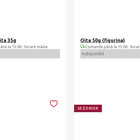
ita 35g
Oita 50g (figurina)
ă la 15:00 : livrare mâine
Comandă până la 15:00 : livra
Indisponibil
SEZONIER