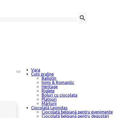
Vara
Cutii praline
Ballotin
Inimi & Romantic
Heritage
Riglete
Boluri cu ciocolata
Platouri
Mărturii
Ciocolată Leonidas
Ciocolată belgiană pentru evenimente
Ciocolată belgiană pentru degustări