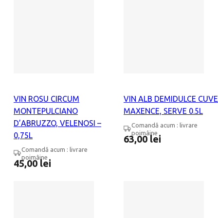
VIN ROSU CIRCUM
VIN ALB DEMIDULCE CUV
MONTEPULCIANO
MAXENCE, SERVE 0.5L
D’ABRUZZO, VELENOSI –
Comandă acum : livrare
poimâine
0,75L
63,00
lei
Comandă acum : livrare
poimâine
45,00
lei