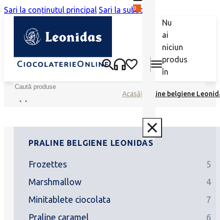
0
Sari la conținutul principal
Sari la subsol
Nu
ai
niciun
produs
în
coș.
Caută
Acasă
|
Praline belgiene Leonid
PRALINE BELGIENE LEONIDAS
Frozettes
5
Marshmallow
4
Minitablete ciocolata
7
Praline caramel
6