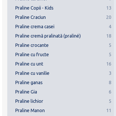
Praline Copii - Kids
13
Praline Craciun
20
Praline crema casei
4
Praline cremă pralinată (praliné)
18
Praline crocante
5
Praline cu fructe
5
Praline cu unt
16
Praline cu vanilie
3
Praline ganas
8
Praline Gia
6
Praline lichior
5
Praline Manon
11