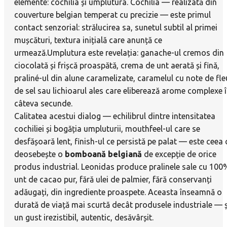
elemente: cochilia și umplutura. Cochilia — realizată din
couverture belgian temperat cu precizie — este primul
contact senzorial: strălucirea sa, sunetul subtil al primei
mușcături, textura inițială care anunță ce
urmează.Umplutura este revelația: ganache-ul cremos din
ciocolată și frișcă proaspătă, crema de unt aerată și fină,
praliné-ul din alune caramelizate, caramelul cu note de fle
de sel sau lichioarul ales care eliberează arome complexe 
câteva secunde.
Calitatea acestui dialog — echilibrul dintre intensitatea
cochiliei și bogăția umpluturii, mouthfeel-ul care se
desfășoară lent, finish-ul ce persistă pe palat — este ceea 
deosebește o
bomboană belgiană
de excepție de orice
produs industrial. Leonidas produce pralinele sale cu 100
unt de cacao pur, fără ulei de palmier, fără conservanți
adăugați, din ingrediente proaspete. Aceasta înseamnă o
durată de viață mai scurtă decât produsele industriale — ș
un gust irezistibil, autentic, desăvârșit.