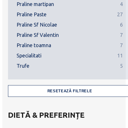
Praline martipan
4
Praline Paste
27
Praline Sf Nicolae
6
Praline Sf Valentin
7
Praline toamna
7
Specialitati
11
Trufe
5
RESETEAZĂ FILTRELE
DIETĂ & PREFERINȚE