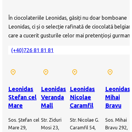
În ciocolateriile Leonidas, găsiți nu doar bomboane
Leonidas, ci și o selecție rafinată de ciocolată belgian
care a cucerit gusturile celor mai pretențioși gurmanz
(+40)726 81 81 81
Leonidas
Leonidas
Leonidas
Leonidas
Ștefan cel
Veranda
Nicolae
Mihai
Mare
Mall
Caramfil
Bravu
Sos. Ștefan cel
Str. Ziduri
Str. Nicolae G.
Sos. Mihai
Mare 29,
Mosi 23,
Caramfil 54,
Bravu 292,