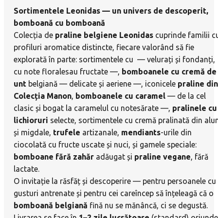
Sortimentele Leonidas — un univers de descoperit,
bomboană cu bomboană
Colecția de
praline belgiene Leonidas
cuprinde familii c
profiluri aromatice distincte, fiecare valorând să fie
explorată în parte: sortimentele cu
— velurați și fondanți,
cu note floralesau fructate —,
bomboanele cu cremă de
unt
belgiană — delicate și aeriene —, iconicele
praline din
Colecția Manon
,
bomboanele cu caramel
— de la cel
clasic și bogat la caramelul cu notesărate —,
pralinele cu
lichioruri
selecte, sortimentele cu cremă pralinată din alu
și migdale,
trufele
artizanale,
mendiants
-urile din
ciocolată cu fructe uscate și nuci, și gamele speciale:
bomboane fără zahăr
adăugat și
praline vegane
, fără
lactate.
O invitație la răsfăț și descoperire — pentru persoanele cu
gusturi antrenate și pentru cei careîncep să înțeleagă că o
bomboană belgiană
fină nu se mănâncă, ci se degustă.
Livrarea se face în
1–2 zile lucrătoare
(standard) oriunde