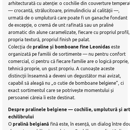
arhitecturată cu atenție: o cochilie din couverture tempera
— crocantă, strălucitoare, primulindiciu al calității —,
urmată de o umplutură care poate fi un ganache fondant
de excepție, o cremă de unt rafinată sau un praliné
aromatic din alune caramelizate, fiecare cu propriul profil,
propria textură, propriul finish pe palat.
Colecția de
praline și bomboane fine Leonidas
este
organizată pe familii de sortimente — nu pentru confort
comercial, ci pentru că fiecare familie are o logică proprie,
tehnică proprie, un gust propriu. A cunoaște aceste
distincții înseamnă a deveni un degustător mai avizat,
capabil să aleagă nu „o cutie de bomboane belgiene”, ci
exact sortimentul care se potrivește momentului și
persoanei căreia îi este destinat.
Despre pralinele belgiene — cochilie, umplutură și ar
echilibrului
O
pralină belgiană
fină este, în esență, un dialog între do