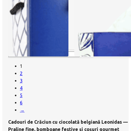
Indisponibil
Indisponibil
1
2
3
4
5
6
→
Cadouri de Crăciun cu ciocolată belgiană Leonidas —
Praline fine, bomboane festive și coșuri gourmet