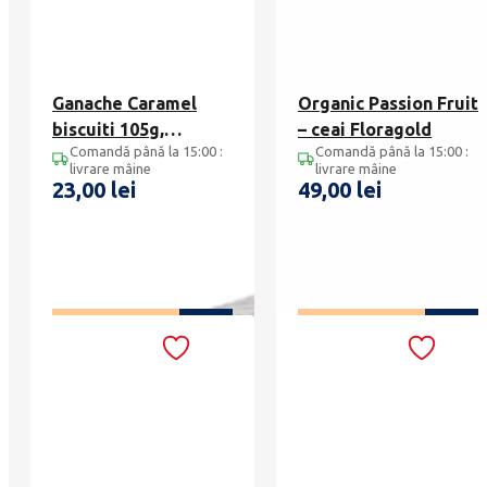
Ganache Caramel
Organic Passion Fruit
biscuiti 105g,
– ceai Floragold
Comandă până la 15:00 :
Comandă până la 15:00 :
Desobry
livrare mâine
livrare mâine
23,00
lei
49,00
lei
ADAUGĂ ÎN COȘ
ADAUGĂ ÎN COȘ