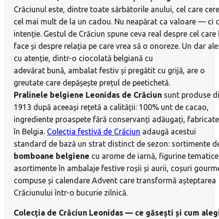
Crăciunul este, dintre toate sărbătorile anului, cel care cer
cel mai mult de la un cadou. Nu neapărat ca valoare — ci 
intenție. Gestul de Crăciun spune ceva real despre cel care î
face și despre relația pe care vrea să o onoreze. Un dar ale
cu atenție, dintr-o ciocolată belgiană cu
adevărat bună, ambalat festiv și pregătit cu grijă, are o
greutate care depășește prețul de peetichetă.
Pralinele belgiene Leonidas de Crăciun
sunt produse d
1913 după aceeași rețetă a calității: 100% unt de cacao,
ingrediente proaspete fără conservanți adăugați, fabricate
în Belgia.
Colecția festivă de Crăciun
adaugă acestui
standard de bază un strat distinct de sezon: sortimente d
bomboane belgiene
cu arome de iarnă, figurine tematice
asortimente în ambalaje festive roșii și aurii, coșuri gourm
compuse și calendare Advent care transformă așteptarea
Crăciunului într-o bucurie zilnică.
Colecția de Crăciun Leonidas — ce găsești și cum aleg