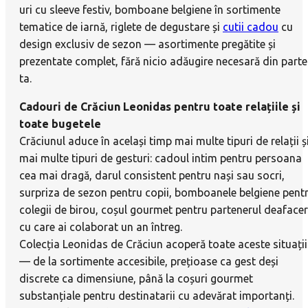
uri cu sleeve festiv, bomboane belgiene în sortimente
tematice de iarnă, riglete de degustare și
cutii cadou
cu
design exclusiv de sezon — asortimente pregătite și
prezentate complet, fără nicio adăugire necesară din part
ta.
Cadouri de Crăciun Leonidas pentru toate relațiile și
toate bugetele
Crăciunul aduce în același timp mai multe tipuri de relații ș
mai multe tipuri de gesturi: cadoul intim pentru persoana
cea mai dragă, darul consistent pentru nași sau socri,
surpriza de sezon pentru copii, bomboanele belgiene pent
colegii de birou, coșul gourmet pentru partenerul deafacer
cu care ai colaborat un an întreg.
Colecția Leonidas de Crăciun acoperă toate aceste situații
— de la sortimente accesibile, prețioase ca gest deși
discrete ca dimensiune, până la coșuri gourmet
substanțiale pentru destinatarii cu adevărat importanți.