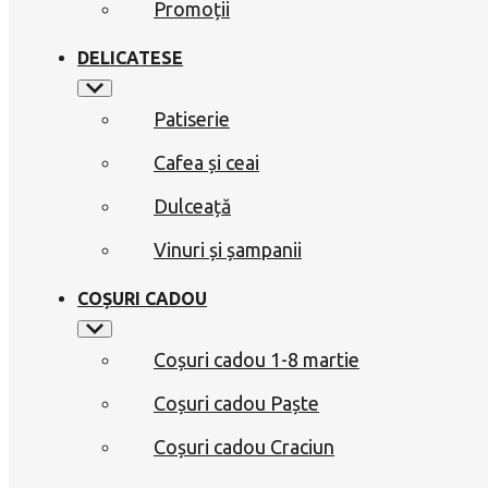
Promoții
DELICATESE
Patiserie
Cafea și ceai
Dulceață
Vinuri și șampanii
COȘURI CADOU
Coșuri cadou 1-8 martie
Coșuri cadou Paște
Coșuri cadou Craciun