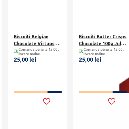
Biscuiti Belgian
Biscuiti Butter Crisps
Chocolate Virtuoso
Chocolate 100g Jules
Comandă până la 15:00 :
Comandă până la 15:00 :
100g, Jules
Destrooper
livrare mâine
livrare mâine
Destrooper
25,00
lei
25,00
lei
ADAUGĂ ÎN COȘ
ADAUGĂ ÎN COȘ