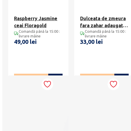
Raspberry Jasmine
Dulceata de zmeura
ceai Floragold
fara zahar adaugat,
Comandă până la 15:00 :
Comandă până la 15:00 :
Heritier 210g
livrare mâine
livrare mâine
49,00
lei
33,00
lei
ADAUGĂ ÎN COȘ
ADAUGĂ ÎN COȘ