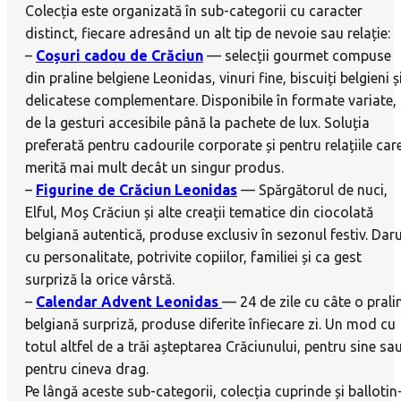
Colecția este organizată în sub-categorii cu caracter
distinct, fiecare adresând un alt tip de nevoie sau relație:
–
Coșuri cadou de Crăciun
— selecții gourmet compuse
din praline belgiene Leonidas, vinuri fine, biscuiți belgieni ș
delicatese complementare. Disponibile în formate variate,
de la gesturi accesibile până la pachete de lux. Soluția
preferată pentru cadourile corporate și pentru relațiile car
merită mai mult decât un singur produs.
–
Figurine de Crăciun Leonidas
— Spărgătorul de nuci,
Elful, Moș Crăciun și alte creații tematice din ciocolată
belgiană autentică, produse exclusiv în sezonul festiv. Daru
cu personalitate, potrivite copiilor, familiei și ca gest
surpriză la orice vârstă.
–
Calendar Advent Leonidas
— 24 de zile cu câte o prali
belgiană surpriză, produse diferite înfiecare zi. Un mod cu
totul altfel de a trăi așteptarea Crăciunului, pentru sine sa
pentru cineva drag.
Pe lângă aceste sub-categorii, colecția cuprinde și ballotin