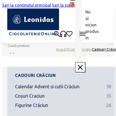
0
Sari la conținutul principal
Sari la subsol
Nu
ai
niciun
produs
în
coș.
Caută
Acasă
|
Ocazii speciale
|
Cadouri Crăci
CADOURI CRĂCIUN
Calendar Advent si cutii Crăciun
38
Coșuri Craciun
35
Figurine Crăciun
26