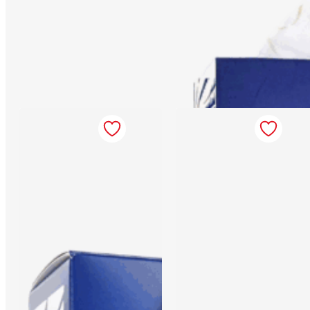
Indisponibil
livrare mâine
Indisponibil
Cos cadou Craciun
Cos cadou Craciun
CG7
CG8
Comandă până la 15:00 :
Comandă până la 15:00 :
livrare mâine
livrare mâine