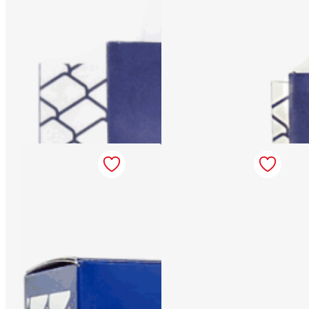
Cadou Craciun CG1
Cos Craciun CG2
Comandă până la 15:00 :
Comandă până la 15:00 :
livrare mâine
livrare mâine
Indisponibil
Indisponibil
Cos Craciun CG3
Cos Craciun CG4