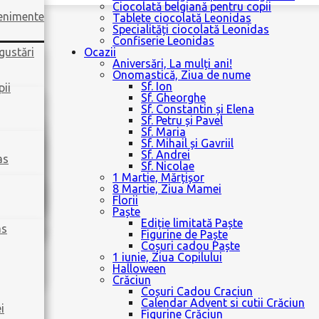
Ciocolată belgiană pentru copii
venimente
Tablete ciocolată Leonidas
Specialități ciocolată Leonidas
Confiserie Leonidas
gustări
Ocazii
Aniversări, La mulți ani!
Onomastică, Ziua de nume
Sf. Ion
pii
Sf. Gheorghe
Sf. Constantin și Elena
Sf. Petru și Pavel
Sf. Maria
Sf. Mihail și Gavriil
Sf. Andrei
as
Sf. Nicolae
1 Martie, Mărțișor
8 Martie, Ziua Mamei
Florii
Paște
Ediție limitată Paște
as
Figurine de Paște
Coșuri cadou Paște
1 iunie, Ziua Copilului
Halloween
Crăciun
Coșuri Cadou Craciun
Calendar Advent si cutii Crăciun
i
Figurine Crăciun