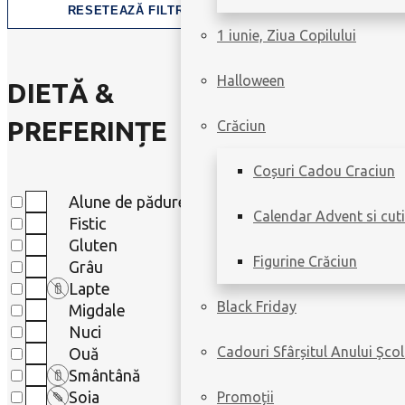
RESETEAZĂ FILTRELE
1 iunie, Ziua Copilului
Halloween
DIETĂ &
PREFERINȚE
Crăciun
Coșuri Cadou Craciun
Alune de pădure
Calendar Advent si cuti
Fistic
Gluten
Figurine Crăciun
Grâu
Lapte
Black Friday
Migdale
Nuci
Cadouri Sfârșitul Anului Școl
Ouă
Smântână
Soia
Promoții