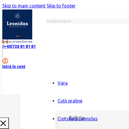
Skip to main content
Skip to footer
Search
Magazine
(+40)726 81 81 81
Intră în cont
Vara
Cutii praline
Ballotin
Ciocolată Leonidas