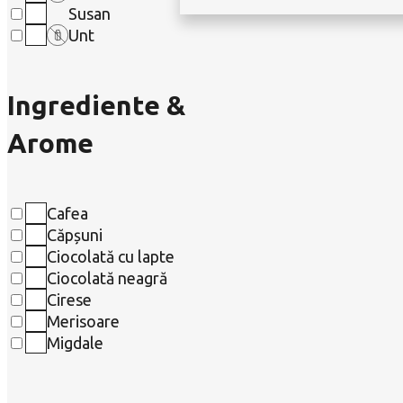
Susan
Unt
Ingrediente &
Arome
Cafea
Căpșuni
Ciocolată cu lapte
Ciocolată neagră
Cirese
Merisoare
Migdale