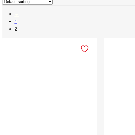
←
1
2