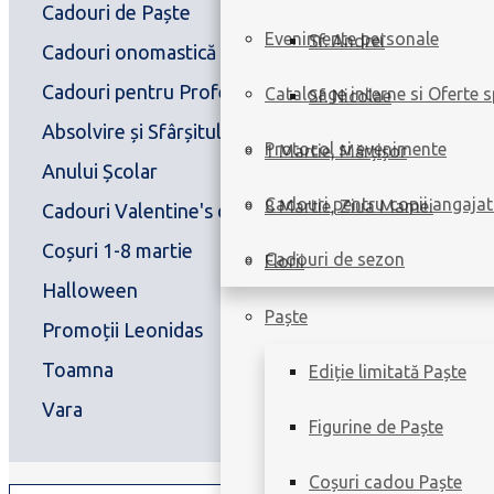
Cadouri de Paște
66
Evenimente personale
Sf. Andrei
Cadouri onomastică
147
Cadouri pentru Profesori,
47
Cataloage interne si Oferte s
Sf. Nicolae
Absolvire și Sfârșitul
Protocol si evenimente
1 Martie, Mărțișor
Anului Școlar
Cadouri pentru copii angajat
8 Martie, Ziua Mamei
Cadouri Valentine's day
27
Coșuri 1-8 martie
17
Cadouri de sezon
Florii
Halloween
9
Paște
Promoții Leonidas
2
Toamna
10
Ediție limitată Paște
Vara
54
Figurine de Paște
Coșuri cadou Paște