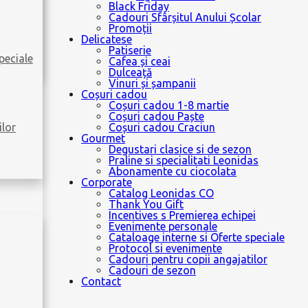
Black Friday
Cadouri Sfârșitul Anului Școlar
Promoții
Delicatese
Patiserie
peciale
Cafea și ceai
Dulceață
Vinuri și șampanii
Coșuri cadou
Coșuri cadou 1-8 martie
Coșuri cadou Paște
ilor
Coșuri cadou Craciun
Gourmet
Degustari clasice si de sezon
Praline si specialitati Leonidas
Abonamente cu ciocolata
Corporate
Catalog Leonidas CO
Thank You Gift
Incentives s Premierea echipei
Evenimente personale
Cataloage interne si Oferte speciale
Protocol si evenimente
Cadouri pentru copii angajatilor
Cadouri de sezon
Contact