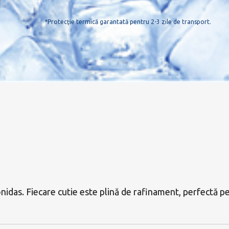
*Protecție termică garantată pentru 2-3 zile de transport.
nidas. Fiecare cutie este plină de rafinament, perfectă p