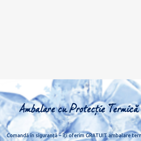
Ambalare cu Protecție Termică
Comandă în siguranță – îți oferim GRATUIT ambalare ter