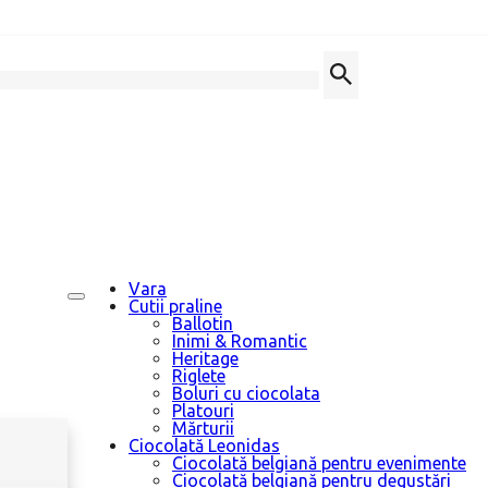
Vara
Cutii praline
Ballotin
Inimi & Romantic
Heritage
Riglete
Boluri cu ciocolata
Platouri
Mărturii
Ciocolată Leonidas
Ciocolată belgiană pentru evenimente
Ciocolată belgiană pentru degustări