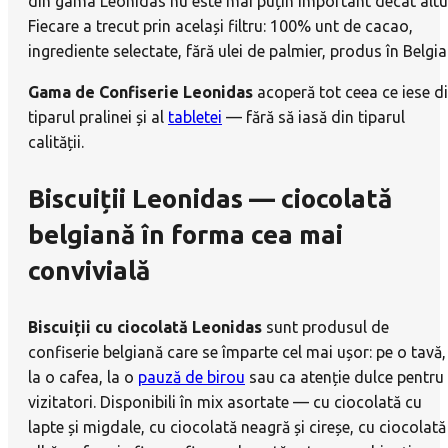
din gama Leonidas nu este mai puțin important decât altul
Fiecare a trecut prin același filtru: 100% unt de cacao,
ingrediente selectate, fără ulei de palmier, produs în Belgia
Gama de Confiserie Leonidas
acoperă tot ceea ce iese d
tiparul pralinei și al
tabletei
— fără să iasă din tiparul
calității.
Biscuiții Leonidas — ciocolată
belgiană în forma cea mai
convivială
Biscuiții cu ciocolată Leonidas
sunt produsul de
confiserie belgiană care se împarte cel mai ușor: pe o tavă,
la o cafea, la o
pauză de birou
sau ca atenție dulce pentru
vizitatori. Disponibili în mix asortate — cu ciocolată cu
lapte și migdale, cu ciocolată neagră și cireșe, cu ciocolată