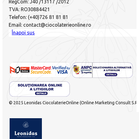
RegCom: J40 /13117 /2012
TVA: RO30884421
Telefon: (+40)726 81 81 81
Email: contact@ciocolaterieonline.ro
Înapoi sus
© 2025 Leonidas CiocolaterieOnline (Online Marketing Consult S.R.L