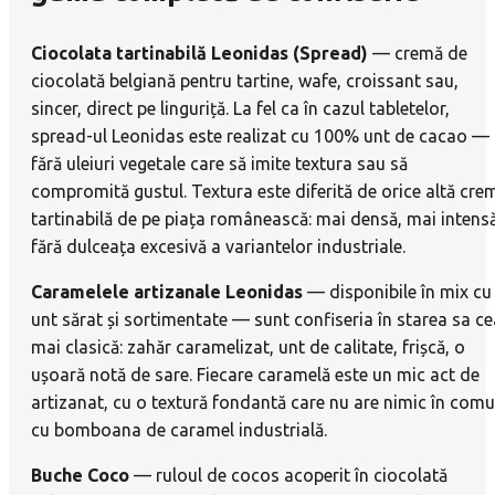
Ciocolata tartinabilă Leonidas (Spread)
— cremă de
ciocolată belgiană pentru tartine, wafe, croissant sau,
sincer, direct pe linguriță. La fel ca în cazul tabletelor,
spread-ul Leonidas este realizat cu 100% unt de cacao —
fără uleiuri vegetale care să imite textura sau să
compromită gustul. Textura este diferită de orice altă cre
tartinabilă de pe piața românească: mai densă, mai intensă
fără dulceața excesivă a variantelor industriale.
Caramelele artizanale Leonidas
— disponibile în mix cu
unt sărat și sortimentate — sunt confiseria în starea sa ce
mai clasică: zahăr caramelizat, unt de calitate, frișcă, o
ușoară notă de sare. Fiecare caramelă este un mic act de
artizanat, cu o textură fondantă care nu are nimic în com
cu bomboana de caramel industrială.
Buche Coco
— ruloul de cocos acoperit în ciocolată