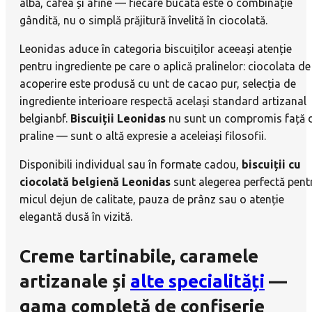
albă, cafea și afine — fiecare bucată este o combinație
gândită, nu o simplă prăjitură învelită în ciocolată.
Leonidas aduce în categoria biscuiților aceeași atenție
pentru ingrediente pe care o aplică pralinelor: ciocolata de
acoperire este produsă cu unt de cacao pur, selecția de
ingrediente interioare respectă același standard artizanal
belgianbf.
Biscuiții Leonidas
nu sunt un compromis față 
praline — sunt o altă expresie a aceleiași filosofii.
Disponibili individual sau în formate cadou,
biscuiții cu
ciocolată belgienă Leonidas
sunt alegerea perfectă pent
micul dejun de calitate, pauza de prânz sau o atenție
elegantă dusă în vizită.
Creme tartinabile, caramele
artizanale și
alte specialități
—
gama completă de confiserie