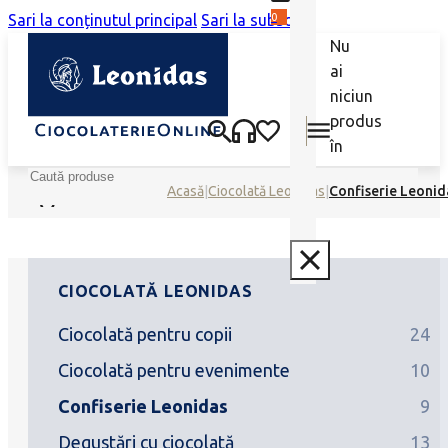
0
Sari la conținutul principal
Sari la subsol
Nu
ai
niciun
produs
în
coș.
Caută
Acasă
|
Ciocolată Leonidas
|
Confiserie Leonid
CIOCOLATĂ LEONIDAS
Ciocolată pentru copii
24
Ciocolată pentru evenimente
10
Confiserie Leonidas
9
Degustări cu ciocolată
13