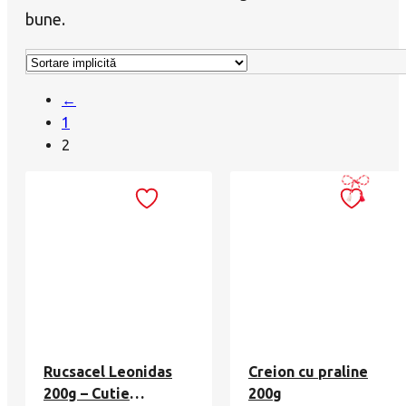
bune.
←
1
2
Rucsacel Leonidas
Creion cu praline
200g – Cutie
200g