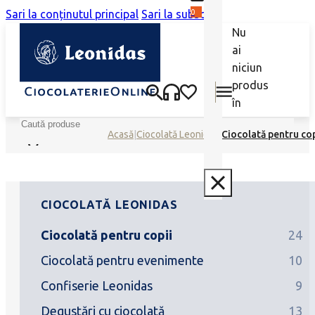
0
Sari la conținutul principal
Sari la subsol
Nu
ai
niciun
produs
în
coș.
Caută
Acasă
|
Ciocolată Leonidas
|
Ciocolată pentru cop
CIOCOLATĂ LEONIDAS
Ciocolată pentru copii
24
Ciocolată pentru evenimente
10
Confiserie Leonidas
9
Degustări cu ciocolată
13