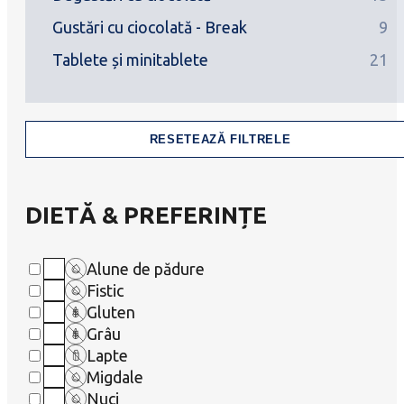
Gustări cu ciocolată - Break
9
Tablete și minitablete
21
RESETEAZĂ FILTRELE
DIETĂ & PREFERINȚE
Alune de pădure
Fistic
Gluten
Grâu
Lapte
Migdale
Nuci