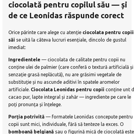
ciocolată pentru copilul său — și
de ce Leonidas răspunde corect
Orice părinte care alege cu atenție
ciocolata pentru copii
săi
se uită la câteva lucruri esențiale, dincolo de gustul
imediat:
Ingredientele
— ciocolata de calitate pentru copii nu
conține ulei de palmier (care conferă o textură artificială și
senzație grasă neplăcută), nu are grăsimi vegetale de
substituție și nu ascunde aditivi în spatele aromelor
artificiale.
Ciocolata Leonidas pentru copii
conține unt 
cacao pur, lapte integral și zahăr — ingrediente pe care le
poți pronunța și înțelege.
Porția potrivită
— formatele Leonidas concepute pentru
copii sunt mici, individuale, fără să tenteze la exces. O
bomboană belgiană
sau o figurină mică de ciocolată este