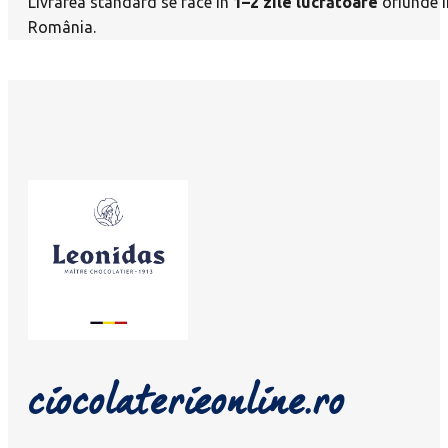
Livrarea standard se face în
1–2 zile lucrătoare
oriunde î
România.
ciocolaterieonline.ro