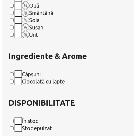
Ouă
Smântână
Soia
Susan
Unt
Ingrediente & Arome
Căpșuni
Ciocolată cu lapte
DISPONIBILITATE
În stoc
Stoc epuizat