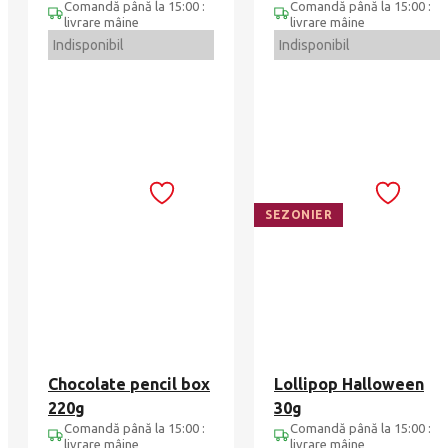
Comandă până la 15:00 :
Comandă până la 15:00 :
ciocolata Leonidas
livrare mâine
livrare mâine
Indisponibil
Indisponibil
SEZONIER
Chocolate pencil box
Lollipop Halloween
220g
30g
Comandă până la 15:00 :
Comandă până la 15:00 :
livrare mâine
livrare mâine