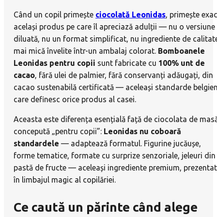
Când un copil primește
ciocolată Leonidas
, primește exac
același produs pe care îl apreciază adulții — nu o versiune
diluată, nu un format simplificat, nu ingrediente de calitat
mai mică învelite într-un ambalaj colorat.
Bomboanele
Leonidas pentru copii
sunt fabricate cu
100% unt de
cacao
, fără ulei de palmier, fără conservanți adăugați, din
cacao sustenabilă certificată — aceleași standarde belgie
care definesc orice produs al casei.
Aceasta este diferența esențială față de ciocolata de mas
concepută „pentru copii”:
Leonidas nu coboară
standardele
— adaptează formatul. Figurine jucăușe,
forme tematice, formate cu surprize senzoriale, jeleuri din
pastă de fructe — aceleași ingrediente premium, prezenta
în limbajul magic al copilăriei.
Ce caută un părinte când alege