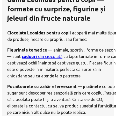
formate cu surprize, figurine și
jeleuri din fructe naturale
Ciocolata Leonidas pentru copii
acoperă mai multe tipur
de produse, fiecare cu propriul său farmec:
Figurinele tematice
— animale, sportivi, forme de sezon
— sunt
cadouri
din ciocolată
cu lapte turnate în forme ca
captivează ochii înainte să captiveze gustul. Fiecare figuri
este o poveste în miniatură, perfectă ca surpriză în
ghiozdane sau ca atenție la o petrecere.
Pocnitoarele cu zahăr efervescent
—
pralinele
cu pop
sugar sunt descoperirea senzorială prin care copilul înțele
că ciocolata poate fi și o aventură. Cristalele de CO₂
eliberate la contactul cu saliva produc sunetul și furnicătu
pe care niciun alt dulce nu le poate replica.