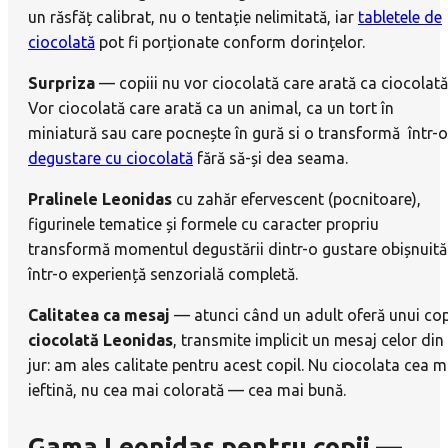
un răsfăț calibrat, nu o tentație nelimitată, iar
tabletele de
ciocolată
pot fi porționate conform dorințelor.
Surpriza
— copiii nu vor ciocolată care arată ca ciocolată
Vor ciocolată care arată ca un animal, ca un tort în
miniatură sau care pocnește în gură si o transformă într-o
degustare cu ciocolată
fără să-și dea seama.
Pralinele Leonidas
cu zahăr efervescent (pocnitoare),
figurinele tematice și formele cu caracter propriu
transformă momentul degustării dintr-o gustare obișnuită
într-o experiență senzorială completă.
Calitatea ca mesaj
— atunci când un adult oferă unui cop
ciocolată Leonidas
, transmite implicit un mesaj celor din
jur: am ales calitate pentru acest copil. Nu ciocolata cea m
ieftină, nu cea mai colorată — cea mai bună.
Gama Leonidas pentru copii —