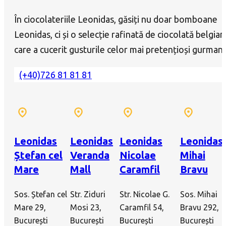
În ciocolateriile Leonidas, găsiți nu doar bomboane
Leonidas, ci și o selecție rafinată de ciocolată belgian
care a cucerit gusturile celor mai pretențioși gurmanz
(+40)726 81 81 81
Leonidas
Leonidas
Leonidas
Leonidas
Ștefan cel
Veranda
Nicolae
Mihai
Mare
Mall
Caramfil
Bravu
Sos. Ștefan cel
Str. Ziduri
Str. Nicolae G.
Sos. Mihai
Mare 29,
Mosi 23,
Caramfil 54,
Bravu 292,
București
București
București
București