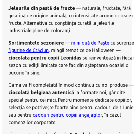
Jeleurile din pastă de fructe
— naturale, fructate, fără
gelatină de origine animală, cu intensitate aromelor reale 
fructe. Alternativa cu conștiința curată la jeleurile
industriale pline de coloranți.
Sortimentele sezoniere
—
mini ouă de Paște
cu surprize
figurine de Crăciun
, mingii tematice de Halloween —
ciocolata pentru copii Leonidas
se reinventează în fieca
sezon cu ediții limitate care fac din așteptarea ocaziei o
bucurie în sine.
Gama va fi completată în mod continuu cu noi produse —
ciocolată belgiană autentică
în formate noi, gândite
special pentru cei mici. Pentru momente dedicate copiilor,
selecția se potrivește foarte bine pentru cadouri de 1 Iunie
sau pentru
cadouri pentru copiii angajaților
, în cazul
comenzilor corporate.